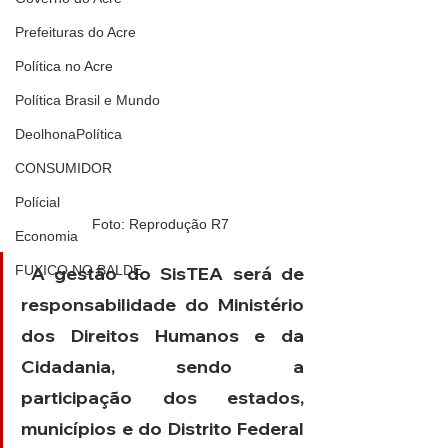
Prefeituras do Acre
Política no Acre
Política Brasil e Mundo
DeolhonaPolítica
CONSUMIDOR
Polícial
Foto: Reprodução R7
Economia
FUXICO NO BALDE
 A gestão do SisTEA será de 
responsabilidade do Ministério 
dos Direitos Humanos e da 
Cidadania, sendo a 
participação dos estados, 
municípios e do Distrito Federal 