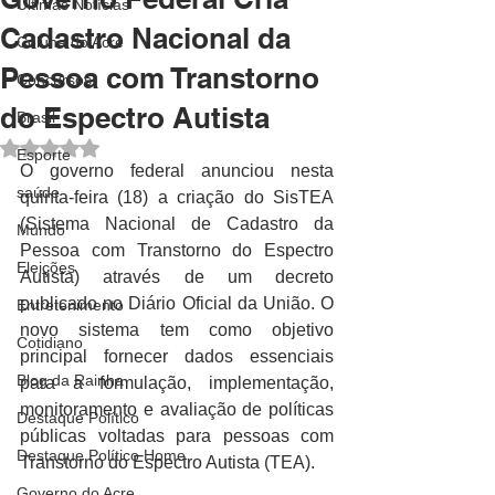
Últimas Notícias
Cadastro Nacional da
Coluna do Acre
Pessoa com Transtorno
Concursos
do Espectro Autista
Brasil
Avaliado com NaN de 5 estrelas.
Esporte
O governo federal anunciou nesta 
saúde
quinta-feira (18) a criação do SisTEA 
(Sistema Nacional de Cadastro da 
Mundo
Pessoa com Transtorno do Espectro 
Eleições
Autista) através de um decreto 
publicado no Diário Oficial da União. O 
Entretenimento
novo sistema tem como objetivo 
Cotidiano
principal fornecer dados essenciais 
Blog da Rainha
para a formulação, implementação, 
monitoramento e avaliação de políticas 
Destaque Político
públicas voltadas para pessoas com 
Destaque Político Home
Transtorno do Espectro Autista (TEA).
Governo do Acre