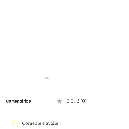
0.0 / 5 (0)
Comentários
Comente e avalie
Últimos dias para se
Cristiano Ronal