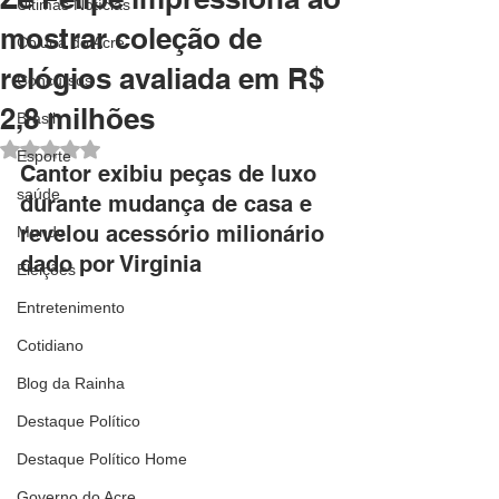
Últimas Notícias
mostrar coleção de
Coluna do Acre
relógios avaliada em R$
Concursos
2,8 milhões
Brasil
Avaliado com NaN de 5 estrelas.
Esporte
Cantor exibiu peças de luxo 
saúde
durante mudança de casa e 
revelou acessório milionário 
Mundo
dado por Virginia
Eleições
Entretenimento
Cotidiano
Blog da Rainha
Destaque Político
Destaque Político Home
Governo do Acre