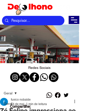
Redes Sociais
Post
Geral
fuxico nobalde
Geral
14 de mai.
1 min de leitura
Compartilhe:
Zé Felipe impressiona ao