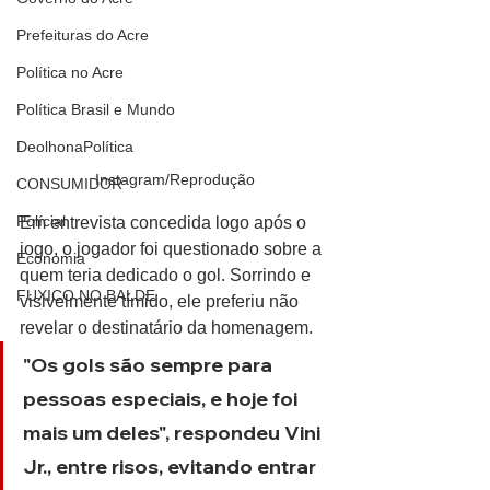
Prefeituras do Acre
Política no Acre
Política Brasil e Mundo
DeolhonaPolítica
Instagram/Reprodução
CONSUMIDOR
Polícial
Em entrevista concedida logo após o 
jogo, o jogador foi questionado sobre a 
Economia
quem teria dedicado o gol. Sorrindo e 
FUXICO NO BALDE
visivelmente tímido, ele preferiu não 
revelar o destinatário da homenagem.
"Os gols são sempre para 
pessoas especiais, e hoje foi 
mais um deles", respondeu Vini 
Jr., entre risos, evitando entrar 