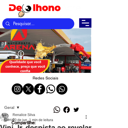
Redes Sociais
Post
Geral
Renalice Silva
Geral
20 de jun.
1 min de leitura
Compartilhe:
Vini Jr. despista ao revelar