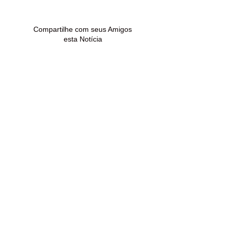
procura renegociar
condenado por 
dívidas
de drogas em 
Madureira
Compartilhe com seus Amigos
esta Notícia