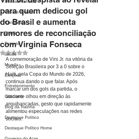
Últimas Notícias
para quem dedicou gol
Coluna do Acre
do Brasil e aumenta
Concursos
rumores de reconciliação
Brasil
com Virginia Fonseca
Esporte
Avaliado com NaN de 5 estrelas.
saúde
A comemoração de Vini Jr. na vitória da 
Mundo
Seleção Brasileira por 3 a 0 sobre o 
Haiti, pela Copa do Mundo de 2026, 
Eleições
continua dando o que falar. Após 
Entretenimento
marcar um dos gols da partida, o 
Cotidiano
atacante olhou em direção às 
arquibancadas, gesto que rapidamente 
Blog da Rainha
alimentou especulações nas redes 
Destaque Político
sociais.
Destaque Político Home
Governo do Acre