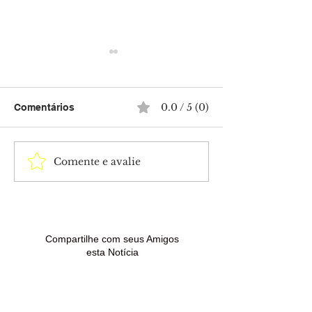
0.0 / 5 (0)
Comentários
Comente e avalie
Projeto de
Acre terá domi
ressocialização leva
calor de até 36
esperança e novas
possibilidade d
oportunidades a jovens
fortes
no Acre
Compartilhe com seus Amigos
esta Notícia