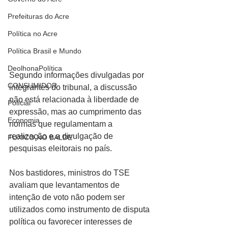
Prefeituras do Acre
Política no Acre
Política Brasil e Mundo
DeolhonaPolítica
Segundo informações divulgadas por 
CONSUMIDOR
integrantes do tribunal, a discussão 
não está relacionada à liberdade de 
Polícial
expressão, mas ao cumprimento das 
Economia
normas que regulamentam a 
realização e a divulgação de 
FUXICO NO BALDE
pesquisas eleitorais no país.
Nos bastidores, ministros do TSE 
avaliam que levantamentos de 
intenção de voto não podem ser 
utilizados como instrumento de disputa 
política ou favorecer interesses de 