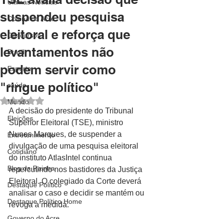
Últimas Notícias
suspendeu pesquisa
Coluna do Acre
eleitoral e reforça que
Concursos
levantamentos não
Brasil
podem servir como
Esporte
"ringue político"
saúde
Avaliado com NaN de 5 estrelas.
Mundo
A decisão do presidente do Tribunal 
Eleições
Superior Eleitoral (TSE), ministro 
Nunes Marques, de suspender a 
Entretenimento
divulgação de uma pesquisa eleitoral 
Cotidiano
do instituto AtlasIntel continua 
Blog da Rainha
repercutindo nos bastidores da Justiça 
Eleitoral. O colegiado da Corte deverá 
Destaque Político
analisar o caso e decidir se mantém ou 
Destaque Político Home
revoga a medida.
Governo do Acre