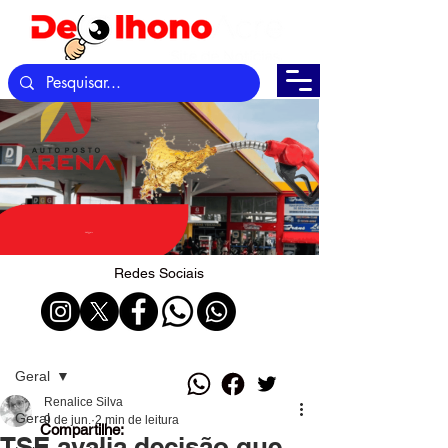
Redes Sociais
Post
Geral
Renalice Silva
Geral
9 de jun.
2 min de leitura
Compartilhe:
TSE avalia decisão que