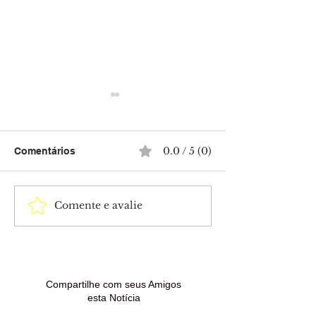
0.0 / 5 (0)
Comentários
Comente e avalie
Mega-Sena acumula e
Idoso é atacado
próximo sorteio pode
facadas após d
pagar R$ 165 milhões
em avenida no 
Brasiléia
Compartilhe com seus Amigos
esta Notícia