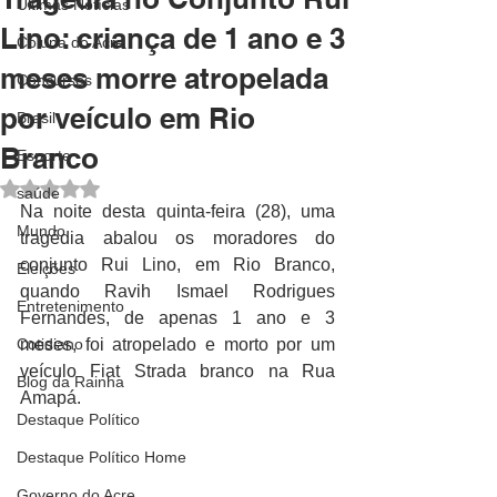
Últimas Notícias
Lino: criança de 1 ano e 3
Coluna do Acre
meses morre atropelada
Concursos
por veículo em Rio
Brasil
Branco
Esporte
Avaliado com NaN de 5 estrelas.
saúde
Na noite desta quinta-feira (28), uma 
Mundo
tragédia abalou os moradores do 
conjunto Rui Lino, em Rio Branco, 
Eleições
quando Ravih Ismael Rodrigues 
Entretenimento
Fernandes, de apenas 1 ano e 3 
Cotidiano
meses, foi atropelado e morto por um 
veículo Fiat Strada branco na Rua 
Blog da Rainha
Amapá.
Destaque Político
Destaque Político Home
Governo do Acre