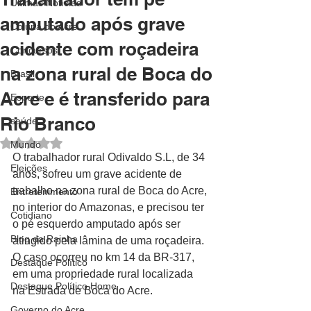
Últimas Notícias
amputado após grave
Coluna do Acre
acidente com roçadeira
Concursos
na zona rural de Boca do
Brasil
Acre e é transferido para
Esporte
Rio Branco
saúde
Avaliado com NaN de 5 estrelas.
Mundo
O trabalhador rural Odivaldo S.L, de 34 
Eleições
anos, sofreu um grave acidente de 
trabalho na zona rural de Boca do Acre, 
Entretenimento
no interior do Amazonas, e precisou ter 
Cotidiano
o pé esquerdo amputado após ser 
Blog da Rainha
atingido pela lâmina de uma roçadeira. 
O caso ocorreu no km 14 da BR-317, 
Destaque Político
em uma propriedade rural localizada 
Destaque Político Home
na Estrada de Boca do Acre.
Governo do Acre