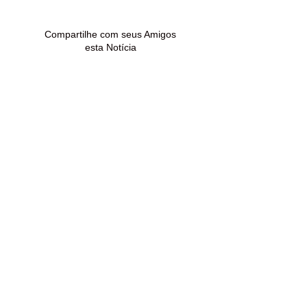
crianças e adolescentes
(7)
Compartilhe com seus Amigos
esta Notícia