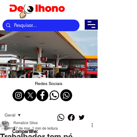
Redes Sociais
Post
Geral
Renalice Silva
Geral
17 de mai.
1 min de leitura
Compartilhe:
Trabalhador tem pé