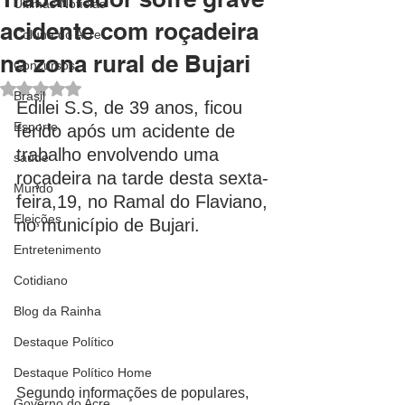
Últimas Notícias
acidente com roçadeira
Coluna do Acre
na zona rural de Bujari
Concursos
Avaliado com NaN de 5 estrelas.
Brasil
Edilei S.S, de 39 anos, ficou 
Esporte
ferido após um acidente de 
trabalho envolvendo uma 
saúde
roçadeira na tarde desta sexta-
Mundo
feira,19, no Ramal do Flaviano, 
Eleições
no município de Bujari.
Entretenimento
Cotidiano
Blog da Rainha
Destaque Político
Destaque Político Home
Segundo informações de populares, 
Governo do Acre