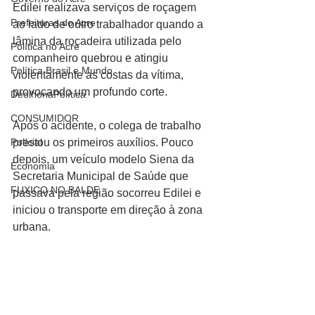
Edilei realizava serviços de roçagem 
Prefeituras do Acre
ao lado de outro trabalhador quando a 
lâmina da roçadeira utilizada pelo 
Política no Acre
companheiro quebrou e atingiu 
Política Brasil e Mundo
violentamente as costas da vítima, 
provocando um profundo corte.
DeolhonaPolítica
CONSUMIDOR
Após o acidente, o colega de trabalho 
prestou os primeiros auxílios. Pouco 
Polícial
depois, um veículo modelo Siena da 
Economia
Secretaria Municipal de Saúde que 
FUXICO NO BALDE
passava pela região socorreu Edilei e 
iniciou o transporte em direção à zona 
urbana.