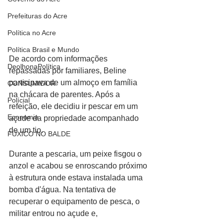
Prefeituras do Acre
Política no Acre
Política Brasil e Mundo
De acordo com informações 
DeolhonaPolítica
repassadas por familiares, Beline 
participava de um almoço em família 
CONSUMIDOR
na chácara de parentes. Após a 
Polícial
refeição, ele decidiu ir pescar em um 
Economia
açude da propriedade acompanhado 
de um tio.
FUXICO NO BALDE
Durante a pescaria, um peixe fisgou o 
anzol e acabou se enroscando próximo 
à estrutura onde estava instalada uma 
bomba d'água. Na tentativa de 
recuperar o equipamento de pesca, o 
militar entrou no açude e, 