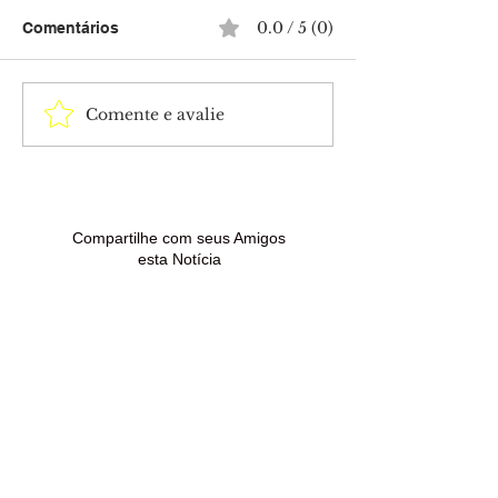
0.0 / 5 (0)
Comentários
Comente e avalie
Anúncios e e-mails
Polícia Civil c
falsos são usados em
dois mandados
golpes contra quem
prisão contra c
procura renegociar
condenado por 
dívidas
de drogas em 
Madureira
Compartilhe com seus Amigos
esta Notícia