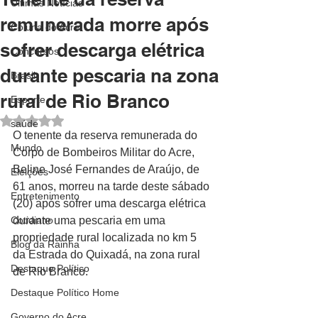
Últimas Notícias
remunerada morre após
Coluna do Acre
sofrer descarga elétrica
Concursos
durante pescaria na zona
Brasil
rural de Rio Branco
Esporte
Avaliado com NaN de 5 estrelas.
saúde
O tenente da reserva remunerada do 
Mundo
Corpo de Bombeiros Militar do Acre, 
Beline José Fernandes de Araújo, de 
Eleições
61 anos, morreu na tarde deste sábado 
Entretenimento
(20) após sofrer uma descarga elétrica 
Cotidiano
durante uma pescaria em uma 
propriedade rural localizada no km 5 
Blog da Rainha
da Estrada do Quixadá, na zona rural 
Destaque Político
de Rio Branco.
Destaque Político Home
Governo do Acre