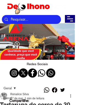
Redes Sociais
Post
Geral
Renalice Silva
Geral
17 de mai.
1 min de leitura
Compartilhe:
Tartaruga de cerca de 30