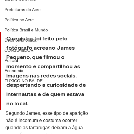
Prefeituras do Acre
Política no Acre
Política Brasil e Mundo
O registro foi feito pelo 
DeolhonaPolítica
fotógrafo acreano James 
CONSUMIDOR
Pequeno, que filmou o 
Polícial
momento e compartilhou as 
Economia
imagens nas redes sociais, 
FUXICO NO BALDE
despertando a curiosidade de 
internautas e de quem estava 
no local.
Segundo James, esse tipo de aparição 
não é incomum e costuma ocorrer 
quando as tartarugas deixam a água 