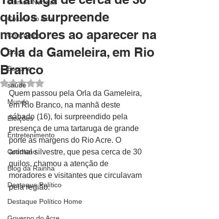
Últimas Notícias
quilos surpreende
Coluna do Acre
moradores ao aparecer na
Concursos
Orla da Gameleira, em Rio
Brasil
Branco
Esporte
Avaliado com NaN de 5 estrelas.
saúde
Quem passou pela Orla da Gameleira, 
Mundo
em Rio Branco, na manhã deste 
sábado (16), foi surpreendido pela 
Eleições
presença de uma tartaruga de grande 
Entretenimento
porte às margens do Rio Acre. O 
Cotidiano
animal silvestre, que pesa cerca de 30 
quilos, chamou a atenção de 
Blog da Rainha
moradores e visitantes que circulavam 
Destaque Político
pela região.
Destaque Político Home
Governo do Acre