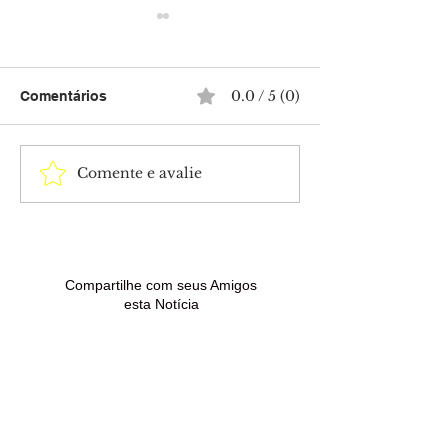
0.0 / 5 (0)
Comentários
Comente e avalie
Idoso é atacado a
Nova lei atuali
facadas após discussão
endurece puniç
em avenida no centro de
amplia combate
Brasiléia
violência sexua
crianças na int
Compartilhe com seus Amigos
esta Notícia