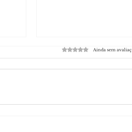
Avaliado com 0 de 5 estrelas.
Ainda sem avaliaç
ia
Anúncios e e-mails falsos são
ilhões
usados em golpes contra quem
procura renegociar dívidas