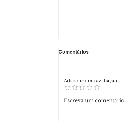
Comentários
Adicione uma avaliação
Escreva um comentário
Candidata a deputada, Silv
Abravanel declara R$ 47 m
em bens