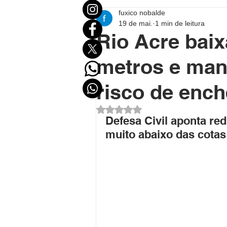
fuxico nobalde
Mundo
Eleições
Entr
19 de mai.
1 min de leitura
Rio Acre bai
Destaque Político
Destaqu
metros e man
risco de ench
Política no Acre
Política B
Avaliado com NaN de 5 estrel
Defesa Civil aponta re
muito abaixo das cotas
Polícial
Economia
FU