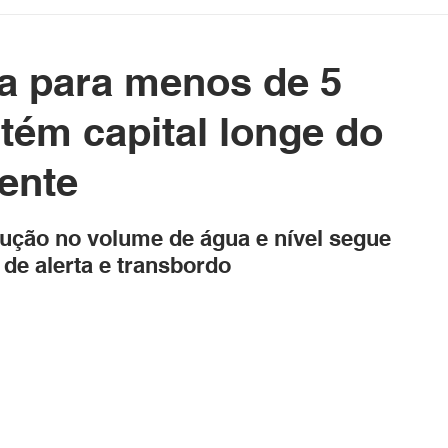
etenimento
Cotidiano
Blog da Rainha
xa para menos de 5
e Político Home
Governo do Acre
Prefeituras do Acre
tém capital longe do
ente
rasil e Mundo
DeolhonaPolítica
CONSUMIDOR
as.
dução no volume de água e nível segue 
 de alerta e transbordo
XICO NO BALDE