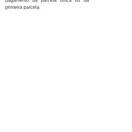
pagamento da parcela única ou da 
primeira parcela.