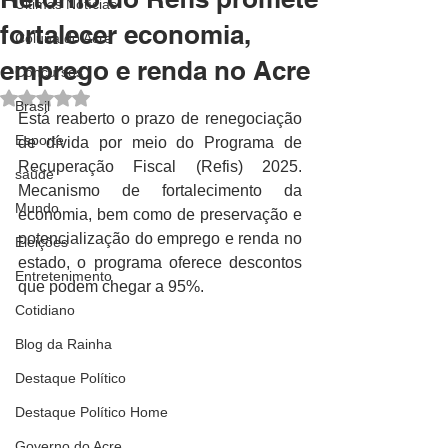
Últimas Notícias
fortalecer economia,
Coluna do Acre
emprego e renda no Acre
Concursos
Avaliado com NaN de 5 estrelas.
Brasil
Está reaberto o prazo de renegociação 
Esporte
de dívida por meio do Programa de 
Recuperação Fiscal (Refis) 2025. 
saúde
Mecanismo de fortalecimento da 
Mundo
economia, bem como de preservação e 
potencialização do emprego e renda no 
Eleições
estado, o programa oferece descontos 
Entretenimento
que podem chegar a 95%.
Cotidiano
Blog da Rainha
Destaque Político
Destaque Político Home
Governo do Acre