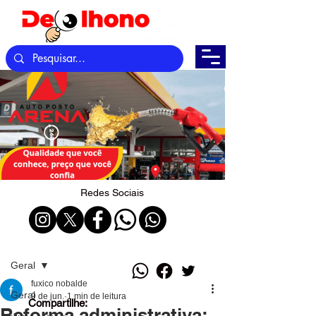
Redes Sociais
Post
Geral
fuxico nobalde
Geral
9 de jun.
1 min de leitura
Compartilhe:
Reforma administrativa: