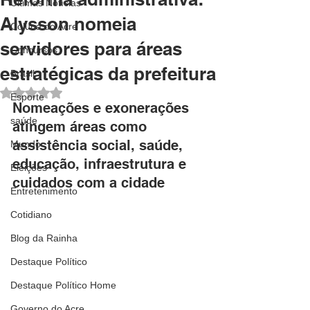
Últimas Notícias
Alysson nomeia
Coluna do Acre
servidores para áreas
Concursos
estratégicas da prefeitura
Brasil
Avaliado com NaN de 5 estrelas.
Esporte
Nomeações e exonerações 
saúde
atingem áreas como 
assistência social, saúde, 
Mundo
educação, infraestrutura e 
Eleições
cuidados com a cidade
Entretenimento
Cotidiano
Blog da Rainha
Destaque Político
Destaque Político Home
Governo do Acre