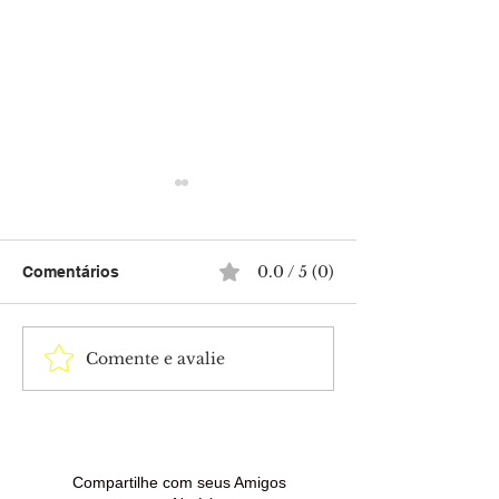
0.0 / 5 (0)
Comentários
Comente e avalie
Homem é preso com
Horóscopo do d
espingarda artesanal e
a previsão para
droga após denúncia de
signo neste sáb
venda de arma no Bujari
Compartilhe com seus Amigos