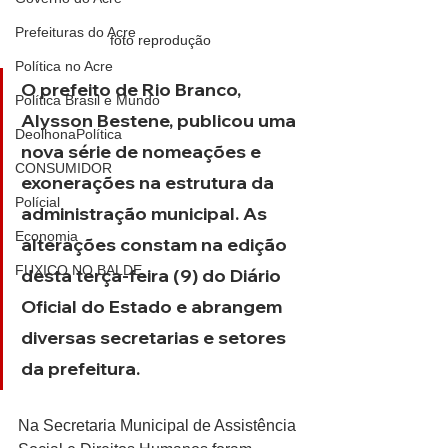
Prefeituras do Acre
foto reprodução
Política no Acre
O prefeito de Rio Branco, 
Política Brasil e Mundo
Alysson Bestene, publicou uma 
DeolhonaPolítica
nova série de nomeações e 
CONSUMIDOR
exonerações na estrutura da 
Polícial
administração municipal. As 
Economia
alterações constam na edição 
FUXICO NO BALDE
desta terça-feira (9) do Diário 
Oficial do Estado e abrangem 
diversas secretarias e setores 
da prefeitura.
Na Secretaria Municipal de Assistência 