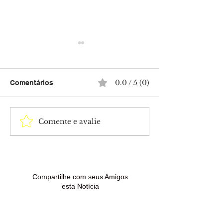
0.0 / 5 (0)
Comentários
Comente e avalie
Idoso é atacado a
Nova lei atuali
facadas após discussão
endurece puniç
em avenida no centro de
amplia combate
Brasiléia
violência sexua
crianças na int
Compartilhe com seus Amigos
esta Notícia