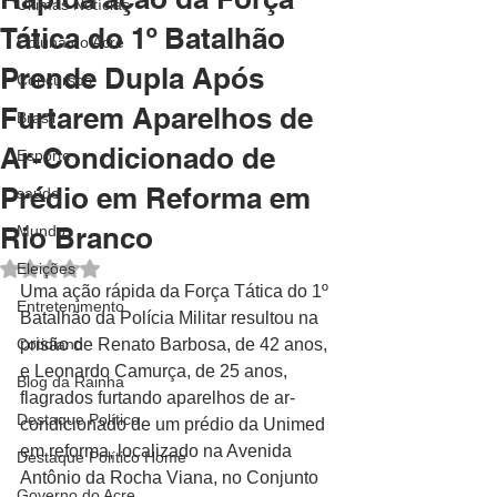
Últimas Notícias
Tática do 1º Batalhão
Coluna do Acre
Prende Dupla Após
Concursos
Furtarem Aparelhos de
Brasil
Ar-Condicionado de
Esporte
Prédio em Reforma em
saúde
Rio Branco
Mundo
Avaliado com NaN de 5 estrelas.
Eleições
Uma ação rápida da Força Tática do 1º 
Entretenimento
Batalhão da Polícia Militar resultou na 
Cotidiano
prisão de Renato Barbosa, de 42 anos, 
e Leonardo Camurça, de 25 anos, 
Blog da Rainha
flagrados furtando aparelhos de ar-
Destaque Político
condicionado de um prédio da Unimed 
em reforma, localizado na Avenida 
Destaque Político Home
Antônio da Rocha Viana, no Conjunto 
Governo do Acre