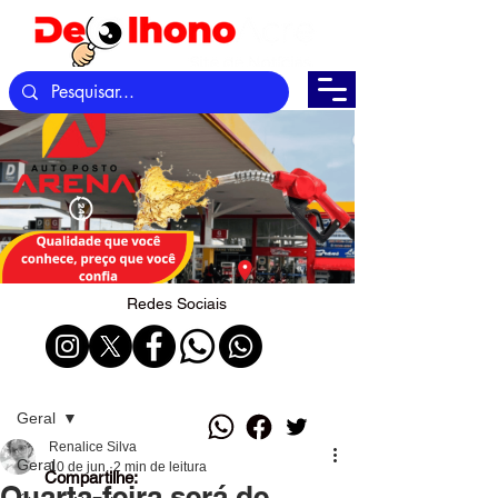
Redes Sociais
Post
Geral
Renalice Silva
Geral
10 de jun.
2 min de leitura
Compartilhe:
Quarta-feira será de