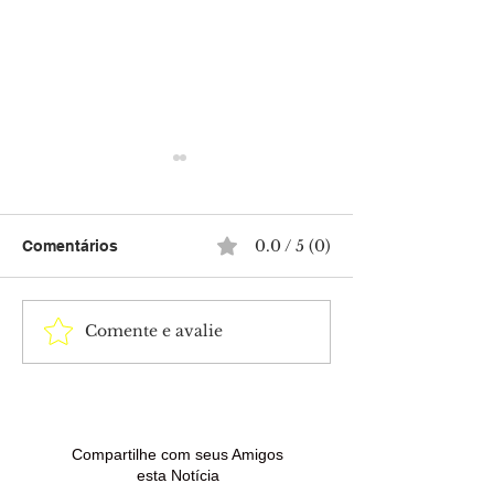
0.0 / 5 (0)
Comentários
Comente e avalie
Anúncios e e-mails
Polícia Civil c
falsos são usados em
dois mandados
golpes contra quem
prisão contra c
procura renegociar
condenado por 
dívidas
de drogas em 
Madureira
Compartilhe com seus Amigos
esta Notícia