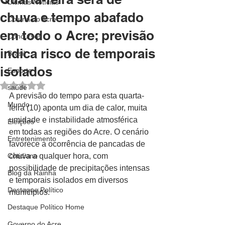
Últimas Notícias
chuva e tempo abafado
Coluna do Acre
em todo o Acre; previsão
Concursos
indica risco de temporais
Brasil
isolados
Esporte
Avaliado com NaN de 5 estrelas.
saúde
A previsão do tempo para esta quarta-
Mundo
feira (10) aponta um dia de calor, muita 
umidade e instabilidade atmosférica 
Eleições
em todas as regiões do Acre. O cenário 
Entretenimento
favorece a ocorrência de pancadas de 
Cotidiano
chuva a qualquer hora, com 
possibilidade de precipitações intensas 
Blog da Rainha
e temporais isolados em diversos 
Destaque Político
municípios.
Destaque Político Home
Governo do Acre