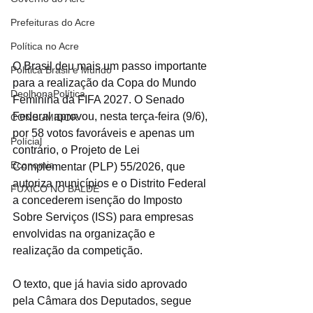
Prefeituras do Acre
Política no Acre
O Brasil deu mais um passo importante 
Política Brasil e Mundo
para a realização da Copa do Mundo 
DeolhonaPolítica
Feminina da FIFA 2027. O Senado 
Federal aprovou, nesta terça-feira (9/6), 
CONSUMIDOR
por 58 votos favoráveis e apenas um 
Polícial
contrário, o Projeto de Lei 
Economia
Complementar (PLP) 55/2026, que 
autoriza municípios e o Distrito Federal 
FUXICO NO BALDE
a concederem isenção do Imposto 
Sobre Serviços (ISS) para empresas 
envolvidas na organização e 
realização da competição.
O texto, que já havia sido aprovado 
pela Câmara dos Deputados, segue 