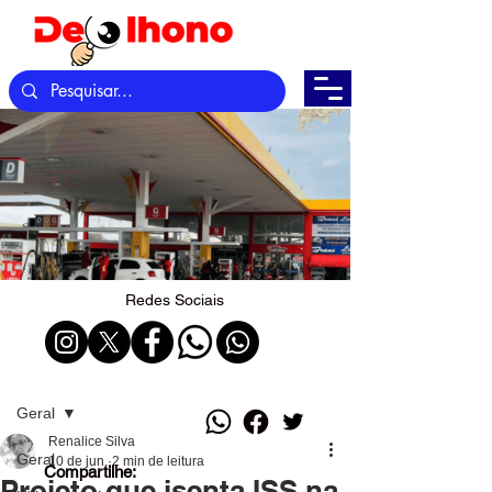
Redes Sociais
Post
Geral
Renalice Silva
Geral
10 de jun.
2 min de leitura
Compartilhe:
Projeto que isenta ISS na