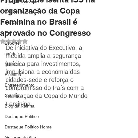
Últimas Notícias
organização da Copa
Coluna do Acre
Feminina no Brasil é
Concursos
aprovado no Congresso
Brasil
Avaliado com NaN de 5 estrelas.
Esporte
De iniciativa do Executivo, a 
saúde
medida amplia a segurança 
jurídica para investimentos, 
Mundo
impulsiona a economia das 
Eleições
cidades-sede e reforça o 
Entretenimento
compromisso do País com a 
realização da Copa do Mundo 
Cotidiano
Feminina.
Blog da Rainha
Destaque Político
Destaque Político Home
Governo do Acre