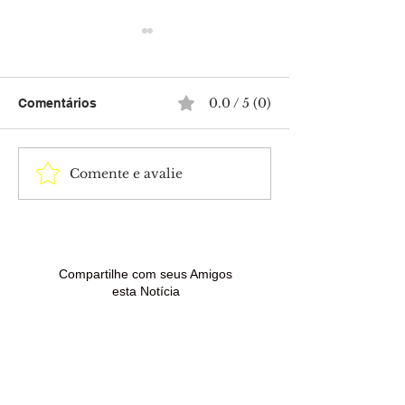
0.0 / 5 (0)
Comentários
Comente e avalie
Anúncios e e-mails
Polícia Civil c
falsos são usados em
dois mandados
golpes contra quem
prisão contra c
procura renegociar
condenado por 
dívidas
de drogas em 
Madureira
Compartilhe com seus Amigos
esta Notícia