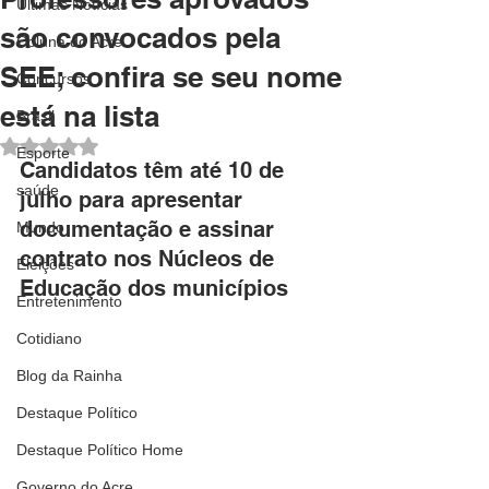
Últimas Notícias
são convocados pela
Coluna do Acre
SEE; confira se seu nome
Concursos
está na lista
Brasil
Avaliado com NaN de 5 estrelas.
Esporte
Candidatos têm até 10 de 
saúde
julho para apresentar 
documentação e assinar 
Mundo
contrato nos Núcleos de 
Eleições
Educação dos municípios
Entretenimento
Cotidiano
Blog da Rainha
Destaque Político
Destaque Político Home
Governo do Acre