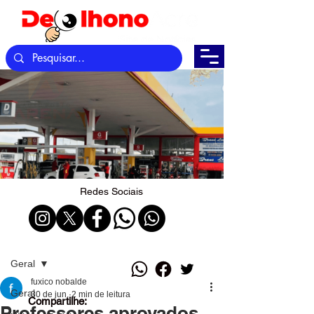
Redes Sociais
Post
Geral
fuxico nobalde
Geral
30 de jun.
2 min de leitura
Compartilhe:
Professores aprovados