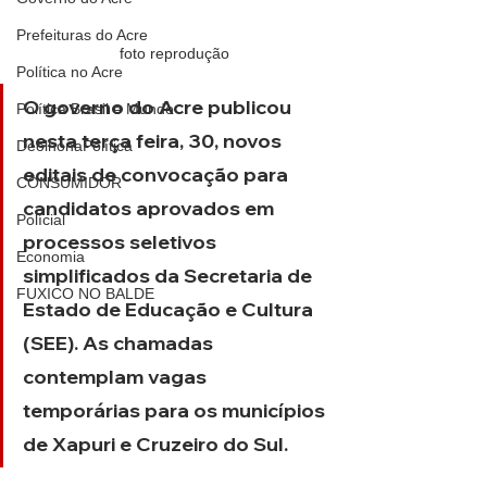
Prefeituras do Acre
foto reprodução
Política no Acre
O governo do Acre publicou 
Política Brasil e Mundo
nesta terça feira, 30, novos 
DeolhonaPolítica
editais de convocação para 
CONSUMIDOR
candidatos aprovados em 
Polícial
processos seletivos 
Economia
simplificados da Secretaria de 
FUXICO NO BALDE
Estado de Educação e Cultura 
(SEE). As chamadas 
contemplam vagas 
temporárias para os municípios 
de Xapuri e Cruzeiro do Sul.