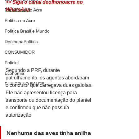
>> Siga o canal deolhonoacre no 
WhatsApp
Prefeituras do Acre
Política no Acre
Política Brasil e Mundo
DeolhonaPolítica
CONSUMIDOR
Polícial
Segundo a PRF, durante 
Economia
patrulhamento, os agentes abordaram 
FUXICO NO BALDE
o condutor que carregava duas gaiolas. 
Ele não apresentou licença para 
transporte ou documentação do plantel 
e confirmou que não possuía 
autorização. 
Nenhuma das aves tinha anilha 