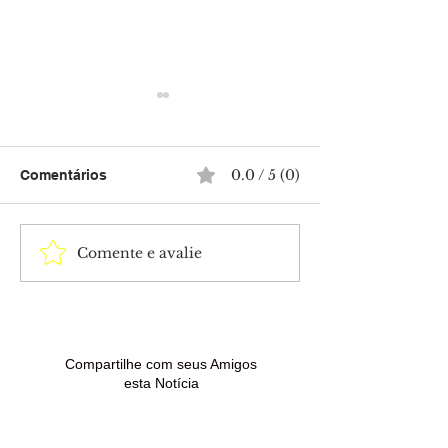
0.0 / 5 (0)
Comentários
Comente e avalie
Polícia Federal conclui
Trio é preso c
inquérito e prepara
submetralhado
indiciamento de Daniel
durante ação d
Vorcaro, Paulo Henrique
bairro Giocond
Costa e Nelson Tanure
são investigad
ataque crimino
Compartilhe com seus Amigos
esta Notícia