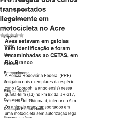
Últimas Notícias
transportados
Coluna do Acre
ilegalmente em
Concursos
motocicleta no Acre
Brasil
Avaliado com NaN de 5 estrelas.
Esporte
Aves estavam em gaiolas 
saúde
sem identificação e foram 
encaminhadas ao CETAS, em 
Mundo
Rio Branco
Eleições
Entretenimento
A Polícia Rodoviária Federal (PRF) 
Cotidiano
resgatou dois exemplares da espécie 
curió (Sporophila angolensis) nessa 
Blog da Rainha
quarta-feira (13) no km 92 da BR-317, 
Destaque Político
em Senador Guiomard, interior do Acre. 
Os animais eram transportados em 
Destaque Político Home
uma motocicleta sem autorização legal.
Governo do Acre