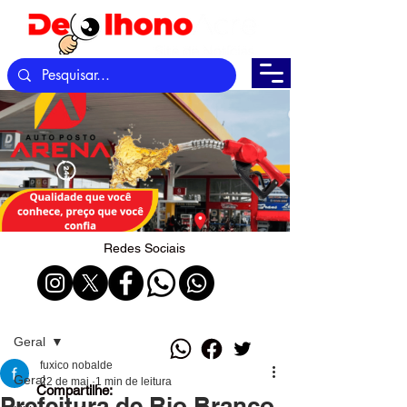
Redes Sociais
Post
Geral
fuxico nobalde
Geral
22 de mai.
1 min de leitura
Compartilhe:
Prefeitura de Rio Branco