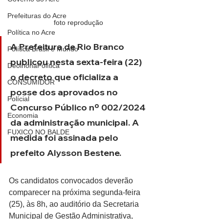
Prefeituras do Acre
foto reprodução
Política no Acre
A Prefeitura de Rio Branco 
Política Brasil e Mundo
publicou nesta sexta-feira (22) 
DeolhonaPolítica
o decreto que oficializa a 
CONSUMIDOR
posse dos aprovados no 
Polícial
Concurso Público nº 002/2024 
Economia
da administração municipal. A 
FUXICO NO BALDE
medida foi assinada pelo 
prefeito Alysson Bestene.
Os candidatos convocados deverão 
comparecer na próxima segunda-feira 
(25), às 8h, ao auditório da Secretaria 
Municipal de Gestão Administrativa, 