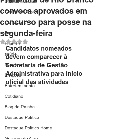
Últimas Notícias
convoca aprovados em
Coluna do Acre
concurso para posse na
Concursos
segunda-feira
Brasil
Avaliado com NaN de 5 estrelas.
Esporte
Candidatos nomeados 
saúde
devem comparecer à 
Secretaria de Gestão 
Mundo
Administrativa para início 
Eleições
oficial das atividades
Entretenimento
Cotidiano
Blog da Rainha
Destaque Político
Destaque Político Home
Governo do Acre