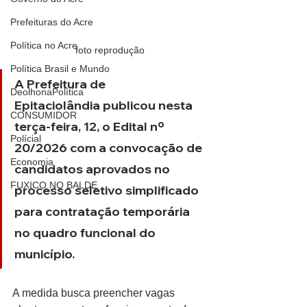
Prefeituras do Acre
Política no Acre
foto reprodução
Política Brasil e Mundo
A Prefeitura de 
DeolhonaPolítica
Epitaciolândia publicou nesta 
CONSUMIDOR
terça-feira, 12, o Edital nº 
Polícial
20/2026 com a convocação de 
Economia
candidatos aprovados no 
FUXICO NO BALDE
processo seletivo simplificado 
para contratação temporária 
no quadro funcional do 
município. 
A medida busca preencher vagas 