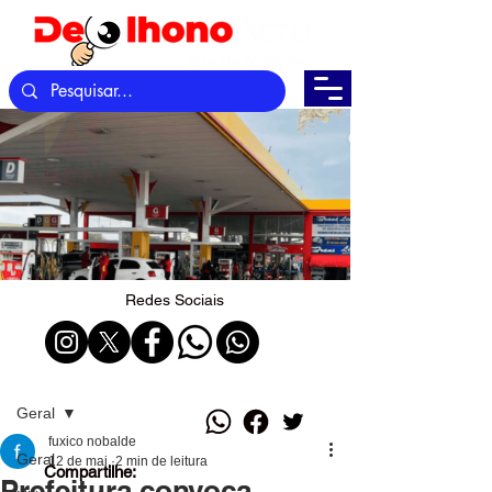
Redes Sociais
Post
Geral
fuxico nobalde
Geral
12 de mai.
2 min de leitura
Compartilhe:
Prefeitura convoca