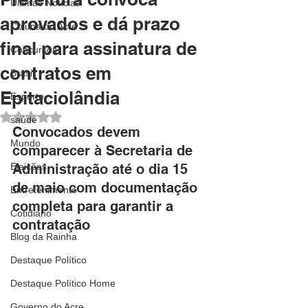
Últimas Notícias
aprovados e dá prazo
Coluna do Acre
final para assinatura de
Concursos
contratos em
Brasil
Epitaciolândia
Esporte
Avaliado com NaN de 5 estrelas.
saúde
Convocados devem 
Mundo
comparecer à Secretaria de 
Eleições
Administração até o dia 15 
de maio com documentação 
Entretenimento
completa para garantir a 
Cotidiano
contratação
Blog da Rainha
Destaque Político
Destaque Político Home
Governo do Acre