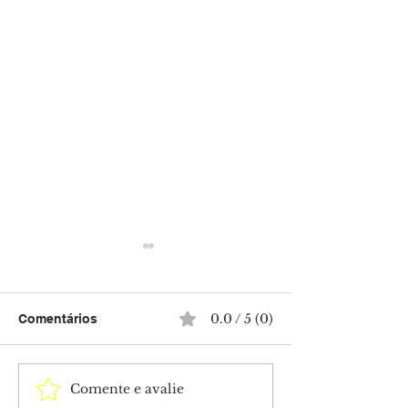
0.0 / 5 (0)
Comentários
Comente e avalie
Homem é preso com
Horóscopo do d