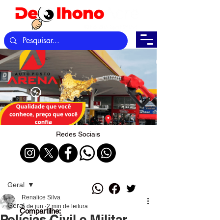
Redes Sociais
Post
Geral
Renalice Silva
Geral
5 de jun.
2 min de leitura
Compartilhe:
Polícias Civil e Militar