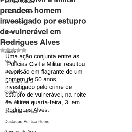
Últimas Notícias
prendem homem
Coluna do Acre
investigado por estupro
Concursos
de vulnerável em
Brasil
Rodrigues Alves
Esporte
Avaliado com NaN de 5 estrelas.
saúde
Uma ação conjunta entre as 
Mundo
 Polícias Civil e Militar resultou 
na prisão em flagrante de um 
Eleições
homem de 50 anos, 
Entretenimento
investigado pelo crime de 
Cotidiano
estupro de vulnerável, na noite 
Blog da Rainha
da última quarta-feira, 3, em 
Rodrigues Alves.
Destaque Político
Destaque Político Home
Governo do Acre