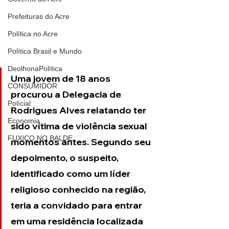
Prefeituras do Acre
Política no Acre
Política Brasil e Mundo
DeolhonaPolítica
Uma jovem de 18 anos 
CONSUMIDOR
procurou a Delegacia de 
Polícial
Rodrigues Alves relatando ter 
Economia
sido vítima de violência sexual 
FUXICO NO BALDE
momentos antes. Segundo seu 
depoimento, o suspeito, 
identificado como um líder 
religioso conhecido na região, 
teria a convidado para entrar 
em uma residência localizada 