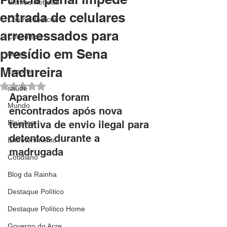
Últimas Notícias
entrada de celulares
Coluna do Acre
arremessados para
Concursos
presídio em Sena
Brasil
Madureira
Esporte
Avaliado com NaN de 5 estrelas.
saúde
Aparelhos foram 
Mundo
encontrados após nova 
Eleições
tentativa de envio ilegal para 
detentos durante a 
Entretenimento
madrugada
Cotidiano
Blog da Rainha
Destaque Político
Destaque Político Home
Governo do Acre