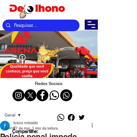
Redes Sociais
Post
Geral
fuxico nobalde
Geral
27 de mai.
1 min de leitura
Compartilhe:
Polícia penal impede