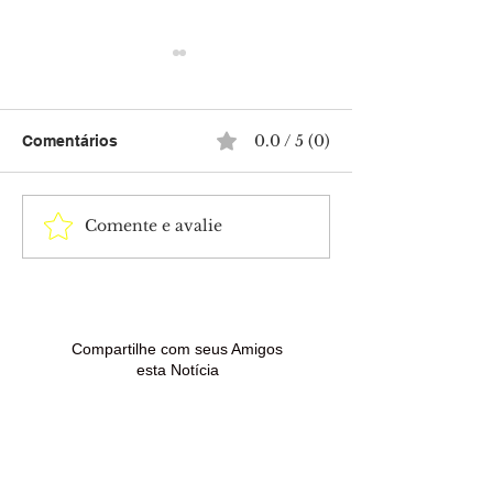
0.0 / 5 (0)
Comentários
Comente e avalie
Isabella Arantes
Tia Milena conf
desabafa após perda do
da amizade co
filho com Gabriel
Paula Renault 
Medina: “Dias difíceis”
“BBB 26”
Compartilhe com seus Amigos
esta Notícia