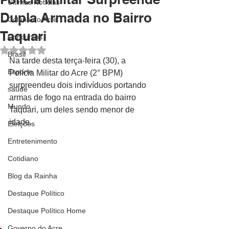
Últimas Notícias
Dupla Armada no Bairro
Coluna do Acre
Taquari
Concursos
Avaliado com NaN de 5 estrelas.
Brasil
Na tarde desta terça-feira (30), a 
Esporte
Polícia Militar do Acre (2° BPM) 
surpreendeu dois indivíduos portando 
saúde
armas de fogo na entrada do bairro 
Mundo
Taquari, um deles sendo menor de 
idade.
Eleições
Entretenimento
Cotidiano
Blog da Rainha
Destaque Político
Destaque Político Home
Governo do Acre