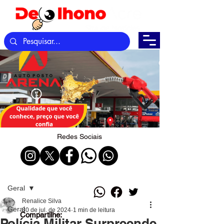
Redes Sociais
Post
Geral
Renalice Silva
Geral
30 de jul. de 2024
1 min de leitura
Compartilhe:
Polícia Militar Surpreende