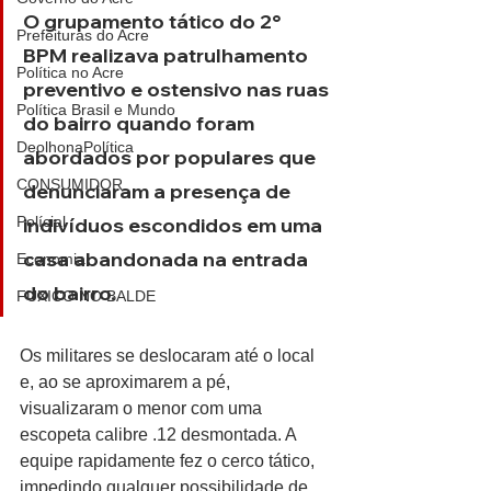
O grupamento tático do 2° 
Prefeituras do Acre
BPM realizava patrulhamento 
Política no Acre
preventivo e ostensivo nas ruas 
Política Brasil e Mundo
do bairro quando foram 
DeolhonaPolítica
abordados por populares que 
CONSUMIDOR
denunciaram a presença de 
Polícial
indivíduos escondidos em uma 
casa abandonada na entrada 
Economia
do bairro.
FUXICO NO BALDE
Os militares se deslocaram até o local 
e, ao se aproximarem a pé, 
visualizaram o menor com uma 
escopeta calibre .12 desmontada. A 
equipe rapidamente fez o cerco tático, 
impedindo qualquer possibilidade de 