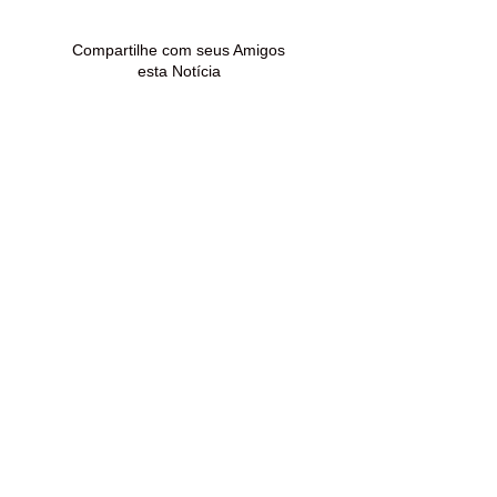
dívidas
de drogas em 
Madureira
Compartilhe com seus Amigos
esta Notícia