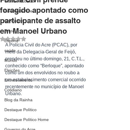
Últimas Notícias
foragido apontado como
Coluna do Acre
participante de assalto
Concursos
em Manoel Urbano
Brasil
Avaliado com NaN de 5 estrelas.
Esporte
A Polícia Civil do Acre (PCAC), por 
saúde
meio da Delegacia-Geral de Feijó, 
prendeu no último domingo, 21, C.T.L., 
Mundo
conhecido como “Berloque”, apontado 
Eleições
como um dos envolvidos no roubo a 
um estabelecimento comercial ocorrido 
Entretenimento
recentemente no município de Manoel 
Cotidiano
Urbano.
Blog da Rainha
Destaque Político
Destaque Político Home
Governo do Acre