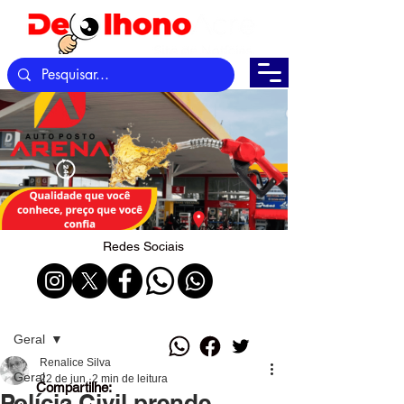
Redes Sociais
Post
Geral
Renalice Silva
Geral
22 de jun.
2 min de leitura
Compartilhe:
Polícia Civil prende