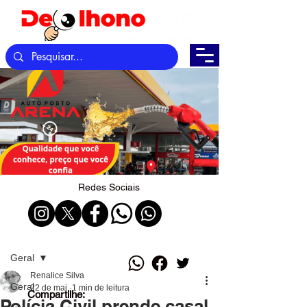
Redes Sociais
Post
Geral
Renalice Silva
Geral
22 de mai.
1 min de leitura
Compartilhe:
Polícia Civil prende casal