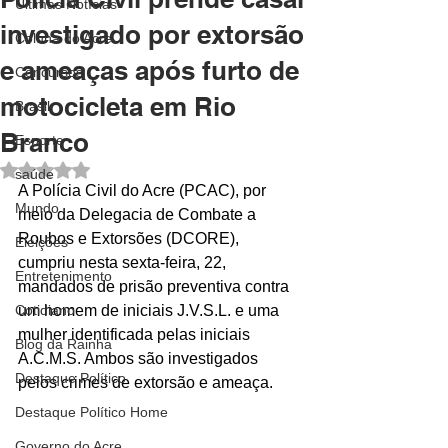
Últimas Notícias
investigado por extorsão
Coluna do Acre
e ameaças após furto de
Concursos
motocicleta em Rio
Brasil
Branco
Esporte
Avaliado com NaN de 5 estrelas.
saúde
A Polícia Civil do Acre (PCAC), por 
Mundo
meio da Delegacia de Combate a 
Roubos e Extorsões (DCORE), 
Eleições
cumpriu nesta sexta-feira, 22, 
Entretenimento
mandados de prisão preventiva contra 
Cotidiano
um homem de iniciais J.V.S.L. e uma 
mulher identificada pelas iniciais 
Blog da Rainha
A.C.M.S. Ambos são investigados 
Destaque Político
pelos crimes de extorsão e ameaça.
Destaque Político Home
Governo do Acre