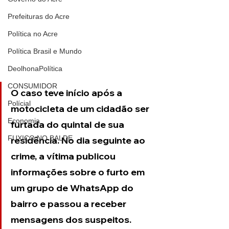
Prefeituras do Acre
Política no Acre
Política Brasil e Mundo
DeolhonaPolítica
CONSUMIDOR
O caso teve início após a 
Polícial
motocicleta de um cidadão ser 
Economia
furtada do quintal de sua 
FUXICO NO BALDE
residência. No dia seguinte ao 
crime, a vítima publicou 
informações sobre o furto em 
um grupo de WhatsApp do 
bairro e passou a receber 
mensagens dos suspeitos.