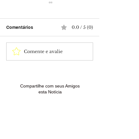
0.0 / 5 (0)
Comentários
Comente e avalie
Horóscopo de hoje: veja
Mega-Sena acu
a previsão para os 12
próximo sortei
signos nesta sexta-feira
pagar R$ 165 m
(7)
Compartilhe com seus Amigos
esta Notícia