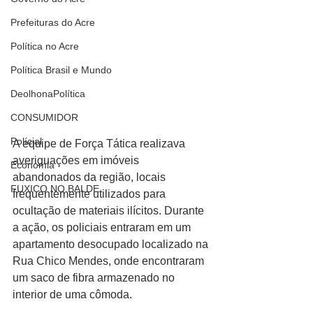
Prefeituras do Acre
Política no Acre
Política Brasil e Mundo
DeolhonaPolítica
CONSUMIDOR
Polícial
A equipe de Força Tática realizava 
averiguações em imóveis 
Economia
abandonados da região, locais 
FUXICO NO BALDE
frequentemente utilizados para 
ocultação de materiais ilícitos. Durante 
a ação, os policiais entraram em um 
apartamento desocupado localizado na 
Rua Chico Mendes, onde encontraram 
um saco de fibra armazenado no 
interior de uma cômoda. 