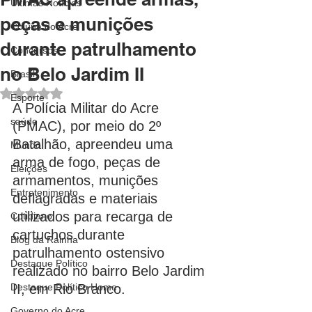
Últimas Notícias
peças e munições
Coluna do Acre
durante patrulhamento
Concursos
no Belo Jardim II
Brasil
Avaliado com NaN de 5 estrelas.
Esporte
A Polícia Militar do Acre 
saúde
(PMAC), por meio do 2º 
Batalhão, apreendeu uma 
Mundo
arma de fogo, peças de 
Eleições
armamentos, munições 
Entretenimento
deflagradas e materiais 
utilizados para recarga de 
Cotidiano
cartuchos durante 
Blog da Rainha
patrulhamento ostensivo 
Destaque Político
realizado no bairro Belo Jardim 
Destaque Político Home
II, em Rio Branco. 
Governo do Acre