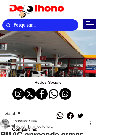
Redes Sociais
Post
Geral
Renalice Silva
Geral
8 de jul.
1 min de leitura
Compartilhe:
PMAC apreende armas,