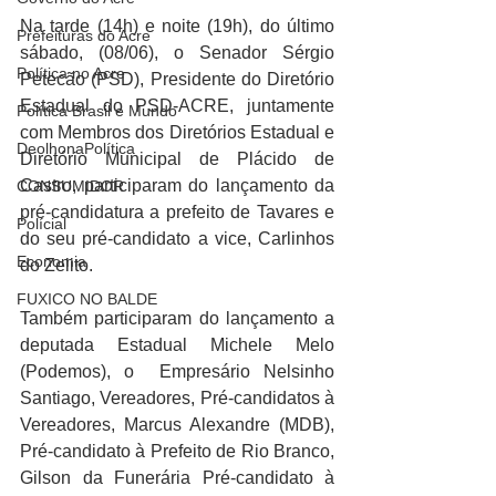
Na tarde (14h) e noite (19h), do último 
Prefeituras do Acre
sábado, (08/06), o Senador Sérgio 
Política no Acre
Petecão (PSD), Presidente do Diretório 
Estadual do PSD-ACRE, juntamente 
Política Brasil e Mundo
com Membros dos Diretórios Estadual e 
DeolhonaPolítica
Diretório Municipal de Plácido de 
Castro, participaram do lançamento da 
CONSUMIDOR
pré-candidatura a prefeito de Tavares e 
Polícial
do seu pré-candidato a vice, Carlinhos 
Economia
do Zelito. 
FUXICO NO BALDE
Também participaram do lançamento a 
deputada Estadual Michele Melo 
(Podemos), o  Empresário Nelsinho 
Santiago, Vereadores, Pré-candidatos à 
Vereadores, Marcus Alexandre (MDB), 
Pré-candidato à Prefeito de Rio Branco, 
Gilson da Funerária Pré-candidato à 