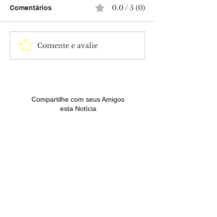
0.0 / 5 (0)
Comentários
Comente e avalie
Ieptec convoca
Prefeitura de
aprovadas para
Epitaciolândia
contratação de bolsistas
aprovados para
em Rio Branco
assinatura de c
temporários
Compartilhe com seus Amigos
esta Notícia