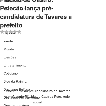
Últimas Notícias
Petecão lança pré-
Coluna do Acre
candidatura de Tavares a
Concursos
prefeito
Brasil
Avaliado com NaN de 5 estrelas.
Esporte
saúde
Mundo
Eleições
Entretenimento
Cotidiano
Blog da Rainha
Destaque Político
Lançamento da pré-candidatura de Tavares 
a prefeito de Plácido de Castro:/ Foto: rede 
Destaque Político Home
social 
Governo do Acre