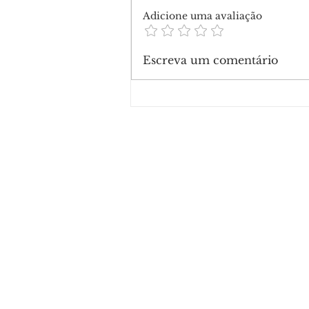
Adicione uma avaliação
Escreva um comentário
Força Tática prende suspe
drogas, dinheiro e muniçã
Belo Jardim I, em Rio Bran