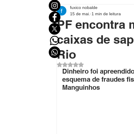
fuxico nobalde
Mundo
Eleições
Entr
15 de mai.
1 min de leitura
PF encontra 
Destaque Político
Destaqu
caixas de sa
Rio
Política no Acre
Política B
Avaliado com NaN de 5 estrel
Dinheiro foi apreendido
esquema de fraudes fisc
Polícial
Economia
FU
Manguinhos