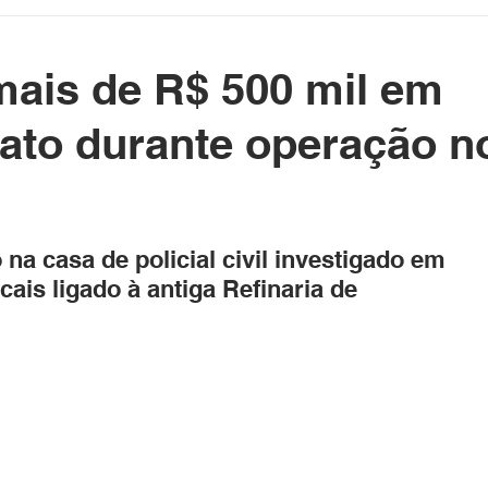
etenimento
Cotidiano
Blog da Rainha
mais de R$ 500 mil em
e Político Home
Governo do Acre
Prefeituras do Acre
pato durante operação n
rasil e Mundo
DeolhonaPolítica
CONSUMIDOR
as.
 na casa de policial civil investigado em 
ais ligado à antiga Refinaria de 
XICO NO BALDE