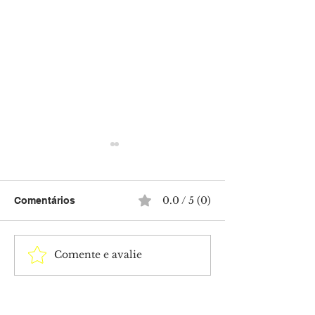
0.0 / 5 (0)
Comentários
Comente e avalie
Sancionada lei que
Nova lei atuali
amplia penas para
endurece puniç
violência sexual contra
amplia combate
crianças e adolescentes
violência sexua