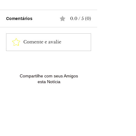
0.0 / 5 (0)
Comentários
Comente e avalie
Mega-Sena acumula e
Idoso é atacado
próximo sorteio pode
facadas após d
pagar R$ 165 milhões
em avenida no 
Brasiléia
Compartilhe com seus Amigos
esta Notícia