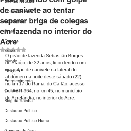
Últimas Notícias
de canivete ao tentar
Coluna do Acre
separar briga de colegas
Concursos
em fazenda no interior do
Brasil
Acre
Esporte
Avaliado com NaN de 5 estrelas.
saúde
O peão de fazenda Sebastião Borges 
Mundo
de Araújo, de 32 anos, ficou ferido com 
um golpe de canivete na lateral do 
Eleições
abdômen na noite deste sábado (22), 
Entretenimento
no km 17 do Ramal do Carlão, acesso 
Cotidiano
pela BR-364, no km 45, no município 
de Acrelândia, no interior do Acre.
Blog da Rainha
Destaque Político
Destaque Político Home
Governo do Acre