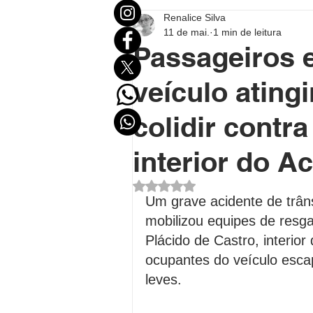
Renalice Silva
Mundo
Eleições
Entr
11 de mai.
1 min de leitura
Passageiros 
Destaque Político
Destaqu
veículo atingi
colidir contr
Política no Acre
Política B
interior do A
Avaliado com NaN de 5 estrel
Polícial
Economia
FU
Um grave acidente de trâns
mobilizou equipes de resg
Plácido de Castro, interior
ocupantes do veículo esca
leves.