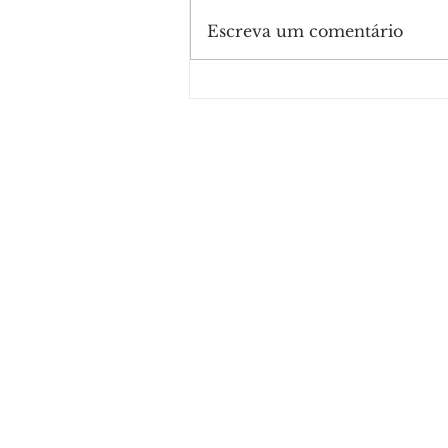
Escreva um comentário
Quem é Marco Furlan: ator
por suspeita de estupro de
vulnerável contra criança d
anos