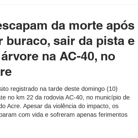
etenimento
Cotidiano
Blog da Rainha
escapam da morte após
e Político Home
Governo do Acre
Prefeituras do Acre
r buraco, sair da pista e
a árvore na AC-40, no
rasil e Mundo
DeolhonaPolítica
CONSUMIDOR
cre
as.
XICO NO BALDE
ito registrado na tarde deste domingo (10) 
ate no km 22 da rodovia AC-40, no município de 
 do Acre. Apesar da violência do impacto, os 
param com vida e sofreram apenas ferimentos 