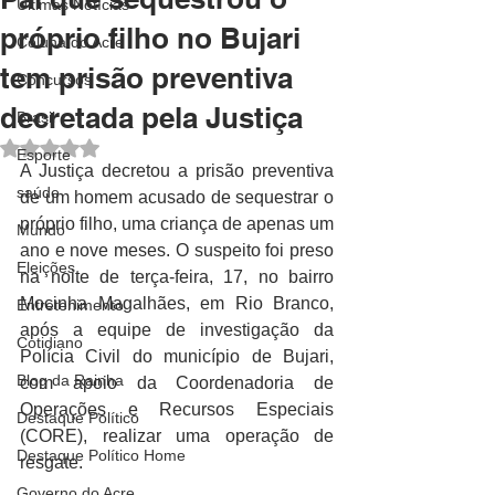
Últimas Notícias
próprio filho no Bujari
Coluna do Acre
tem prisão preventiva
Concursos
decretada pela Justiça
Brasil
Avaliado com NaN de 5 estrelas.
Esporte
A Justiça decretou a prisão preventiva 
saúde
de um homem acusado de sequestrar o 
próprio filho, uma criança de apenas um 
Mundo
ano e nove meses. O suspeito foi preso 
Eleições
na noite de terça-feira, 17, no bairro 
Mocinha Magalhães, em Rio Branco, 
Entretenimento
após a equipe de investigação da 
Cotidiano
Polícia Civil do município de Bujari, 
Blog da Rainha
com apoio da Coordenadoria de 
Operações e Recursos Especiais 
Destaque Político
(CORE), realizar uma operação de 
Destaque Político Home
resgate.
Governo do Acre