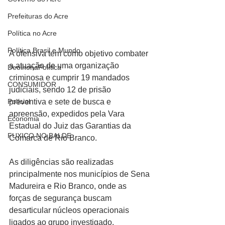
Prefeituras do Acre
Política no Acre
Política Brasil e Mundo
A ofensiva tem como objetivo combater 
a atuação de uma organização 
DeolhonaPolítica
criminosa e cumprir 19 mandados 
CONSUMIDOR
judiciais, sendo 12 de prisão 
preventiva e sete de busca e 
Polícial
apreensão, expedidos pela Vara 
Economia
Estadual do Juiz das Garantias da 
FUXICO NO BALDE
Comarca de Rio Branco.
As diligências são realizadas 
principalmente nos municípios de Sena 
Madureira e Rio Branco, onde as 
forças de segurança buscam 
desarticular núcleos operacionais 
ligados ao grupo investigado.