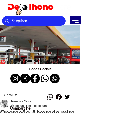
Redes Sociais
Post
Geral
Renalice Silva
Geral
16 de jun.
1 min de leitura
Compartilhe:
Operação Alvorada mira