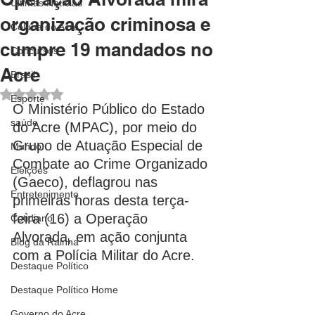
Últimas Notícias
organização criminosa e
Coluna do Acre
cumpre 19 mandados no
Concursos
Acre
Brasil
Avaliado com NaN de 5 estrelas.
Esporte
O Ministério Público do Estado 
saúde
do Acre (MPAC), por meio do 
Grupo de Atuação Especial de 
Mundo
Combate ao Crime Organizado 
Eleições
(Gaeco), deflagrou nas 
Entretenimento
primeiras horas desta terça-
feira (16) a Operação 
Cotidiano
Alvorada, em ação conjunta 
Blog da Rainha
com a Polícia Militar do Acre.
Destaque Político
Destaque Político Home
Governo do Acre