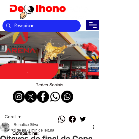
Redes Sociais
Post
Geral
Renalice Silva
Geral
4 de jul.
1 min de leitura
Compartilhe:
Oitavas de final da Copa