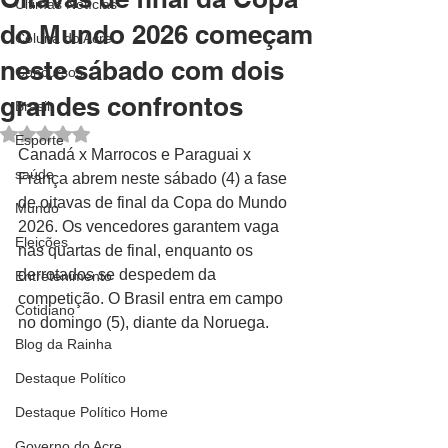
Últimas Notícias
do Mundo 2026 começam
Coluna do Acre
neste sábado com dois
Concursos
grandes confrontos
Brasil
Avaliado com NaN de 5 estrelas.
Esporte
Canadá x Marrocos e Paraguai x 
saúde
França abrem neste sábado (4) a fase 
de oitavas de final da Copa do Mundo 
Mundo
2026. Os vencedores garantem vaga 
Eleições
nas quartas de final, enquanto os 
derrotados se despedem da 
Entretenimento
competição. O Brasil entra em campo 
Cotidiano
no domingo (5), diante da Noruega.
Blog da Rainha
Destaque Político
Destaque Político Home
Governo do Acre