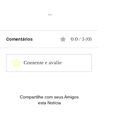
0.0 / 5 (0)
Comentários
Comente e avalie
Projeto de
Acre terá domi
ressocialização leva
calor de até 36
esperança e novas
possibilidade d
oportunidades a jovens
fortes
no Acre
Compartilhe com seus Amigos
esta Notícia