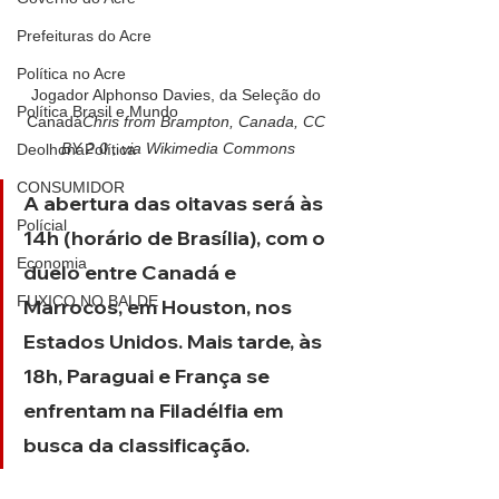
Prefeituras do Acre
Política no Acre
Jogador Alphonso Davies, da Seleção do 
Política Brasil e Mundo
Canadá
Chris from Brampton, Canada, CC 
BY 2.0 , via Wikimedia Commons
DeolhonaPolítica
CONSUMIDOR
A abertura das oitavas será às 
Polícial
14h (horário de Brasília), com o 
Economia
duelo entre Canadá e 
FUXICO NO BALDE
Marrocos, em Houston, nos 
Estados Unidos. Mais tarde, às 
18h, Paraguai e França se 
enfrentam na Filadélfia em 
busca da classificação.