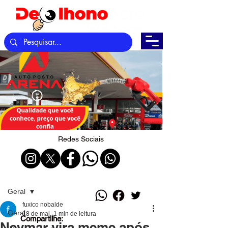
Redes Sociais
Post
Geral
fuxico nobalde
Geral
18 de mai.
1 min de leitura
Compartilhe:
Neymar vira meme após