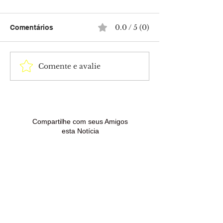
0.0 / 5 (0)
Comentários
Comente e avalie
Homem em situação de
Colisão entre H
rua é espancado
Fiat Toro deixa
durante suposta
feridos e termi
punição imposta por
veículo destruí
criminosos no bairro
incêndio na BR
Papouco
Compartilhe com seus Amigos
esta Notícia