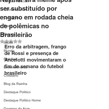
Últimas Notícias
ser substituído por
Coluna do Acre
engano em rodada cheia
Concursos
de polêmicas no
Brasil
Brasileirão
Esporte
Avaliado com NaN de 5 estrelas.
saúde
Erro da arbitragem, frango 
Mundo
de Rossi e presença de 
Eleições
Ancelotti movimentaram o 
fim de semana do futebol 
Entretenimento
brasileiro
Cotidiano
Blog da Rainha
Destaque Político
Destaque Político Home
Governo do Acre