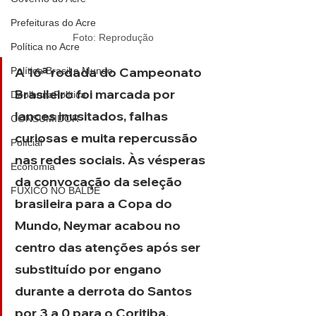
Prefeituras do Acre
Foto: Reprodução
Política no Acre
A 16ª rodada do Campeonato 
Política Brasil e Mundo
Brasileiro foi marcada por 
DeolhonaPolítica
lances inusitados, falhas 
CONSUMIDOR
curiosas e muita repercussão 
Polícial
nas redes sociais. Às vésperas 
Economia
da convocação da seleção 
FUXICO NO BALDE
brasileira para a Copa do 
Mundo, Neymar acabou no 
centro das atenções após ser 
substituído por engano 
durante a derrota do Santos 
por 3 a 0 para o Coritiba.