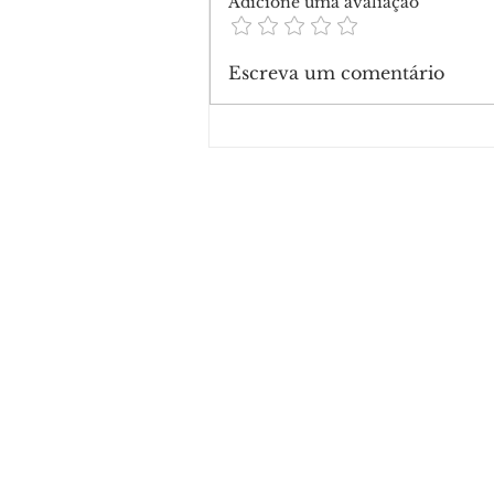
Adicione uma avaliação
Escreva um comentário
Força Tática prende suspe
drogas, dinheiro e muniçã
Belo Jardim I, em Rio Bran