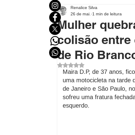
Renalice Silva
Mundo
Eleições
Entr
26 de mai.
1 min de leitura
Mulher quebra
Destaque Político
Destaqu
colisão entre
de Rio Branc
Política no Acre
Política B
Avaliado com NaN de 5 estrel
Maira D.P, de 37 anos, fic
uma motocicleta na tarde d
Polícial
Economia
FU
de Janeiro e São Paulo, n
sofreu uma fratura fechad
esquerdo.