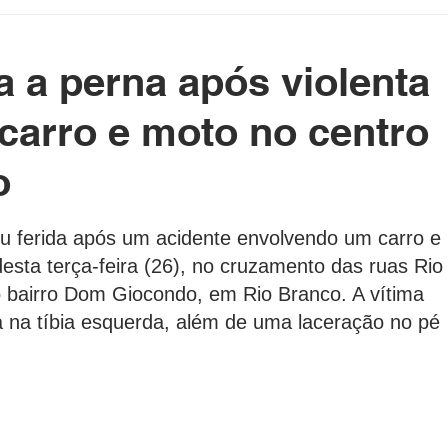
etenimento
Cotidiano
Blog da Rainha
 a perna após violenta
e Político Home
Governo do Acre
Prefeituras do Acre
 carro e moto no centro
o
rasil e Mundo
DeolhonaPolítica
CONSUMIDOR
as.
ou ferida após um acidente envolvendo um carro e 
esta terça-feira (26), no cruzamento das ruas Rio
XICO NO BALDE
o bairro Dom Giocondo, em Rio Branco. A vítima 
a na tíbia esquerda, além de uma laceração no pé 