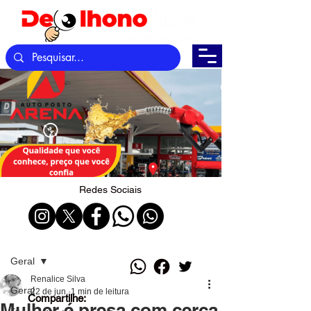
Redes Sociais
Post
Geral
Renalice Silva
Geral
22 de jun.
1 min de leitura
Compartilhe:
Mulher é presa com cerca