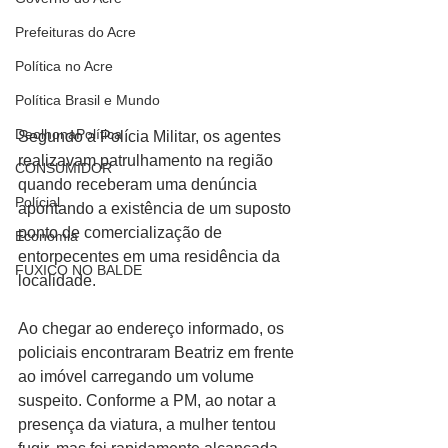
Prefeituras do Acre
Política no Acre
Política Brasil e Mundo
DeolhonaPolítica
Segundo a Polícia Militar, os agentes 
realizavam patrulhamento na região 
CONSUMIDOR
quando receberam uma denúncia 
Polícial
apontando a existência de um suposto 
ponto de comercialização de 
Economia
entorpecentes em uma residência da 
FUXICO NO BALDE
localidade.
Ao chegar ao endereço informado, os 
policiais encontraram Beatriz em frente 
ao imóvel carregando um volume 
suspeito. Conforme a PM, ao notar a 
presença da viatura, a mulher tentou 