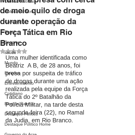
Últimas Notícias
de meio quilo de droga
Coluna do Acre
durante operação da
Concursos
Força Tática em Rio
Brasil
Branco
Esporte
Avaliado com NaN de 5 estrelas.
saúde
Uma mulher identificada como 
Mundo
Beatriz  A B, de 28 anos, foi 
presa por suspeita de tráfico 
Eleições
de drogas durante uma ação 
Entretenimento
realizada pela equipe da Força 
Cotidiano
Tática do 2º Batalhão da 
Blog da Rainha
Polícia Militar, na tarde desta 
segunda-feira (22), no Ramal 
Destaque Político
da Judia, em Rio Branco.
Destaque Político Home
Governo do Acre