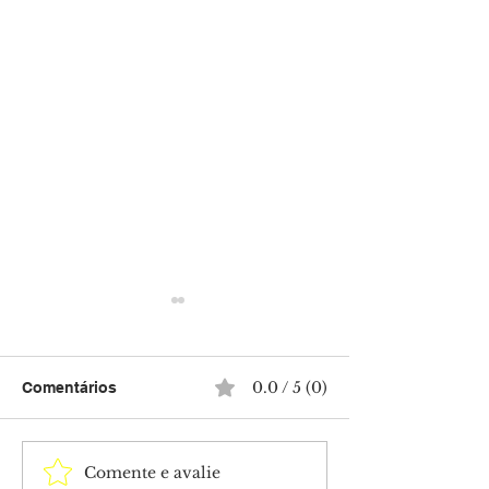
0.0 / 5 (0)
Comentários
Comente e avalie
Mega-Sena acumula e
Idoso é atacado