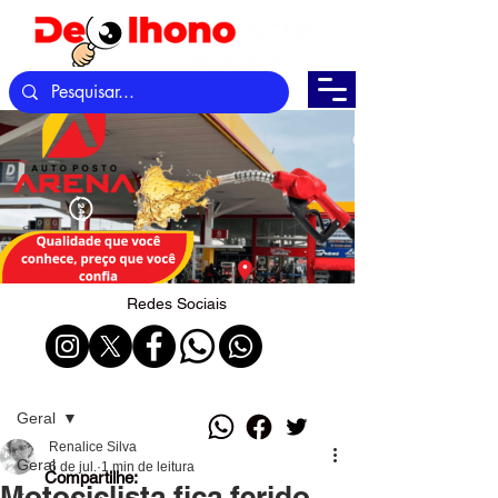
Redes Sociais
Post
Geral
Renalice Silva
Geral
6 de jul.
1 min de leitura
Compartilhe:
Motociclista fica ferido