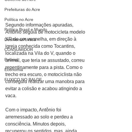
Prefeituras do Acre
Política no Acre
Segundo informações apuradas, 
Política Brasil e Mundo
Antônio seguia de motocicleta modelo 
XR de cor vermelha, em direção à 
DeolhonaPolítica
igreja conhecida como Tocantins, 
CONSUMIDOR
localizada na Vila do V, quando o 
Polícial
animal, que teria se assustado, correu 
repentinamente para a pista. Como o 
Economia
trecho era escuro, o motociclista não 
FUXICO NO BALDE
conseguiu realizar uma manobra para 
evitar a colisão e acabou atingindo a 
vaca.
Com o impacto, Antônio foi 
arremessado ao solo e perdeu a 
consciência. Minutos depois, 
recuperou os sentidos, mas, ainda 