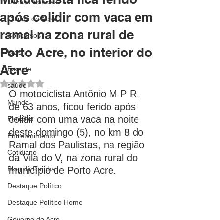
Últimas Notícias
após colidir com vaca em
Coluna do Acre
ramal na zona rural de
Concursos
Porto Acre, no interior do
Brasil
Acre
Esporte
Avaliado com NaN de 5 estrelas.
saúde
O motociclista Antônio M P R, 
Mundo
de 63 anos, ficou ferido após 
colidir com uma vaca na noite 
Eleições
deste domingo (5), no km 8 do 
Entretenimento
Ramal dos Paulistas, na região 
Cotidiano
da Vila do V, na zona rural do 
Blog da Rainha
município de Porto Acre.
Destaque Político
Destaque Político Home
Governo do Acre