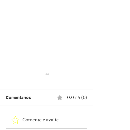
0.0 / 5 (0)
Comentários
Comente e avalie
Isabella Arantes
Tia Milena conf
desabafa após perda do
da amizade co