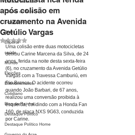
Últimas Notícias
após colisão em
Coluna do Acre
cruzamento na Avenida
Concursos
Getúlio Vargas
Brasil
Avaliado com NaN de 5 estrelas.
Esporte
Uma colisão entre duas motocicletas 
saúde
deixou Carine Marcena da Silva, de 24 
anos, ferida na noite desta sexta-feira 
Mundo
(6), no cruzamento da Avenida Getúlio 
Eleições
Vargas com a Travessa Camburiú, em 
Rio Branco. O acidente ocorreu 
Entretenimento
quando João Barbari, de 67 anos, 
Cotidiano
realizou uma conversão proibida à 
Blog da Rainha
esquerda, colidindo com a Honda Fan 
160, de placa NXS 9G63, conduzida 
Destaque Político
por Carine.
Destaque Político Home
Governo do Acre