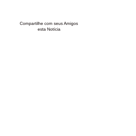
filho com Gabriel
Paula Renault 
Medina: “Dias difíceis”
“BBB 26”
Compartilhe com seus Amigos
esta Notícia