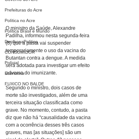
Prefeituras do Acre
Política no Acre
O ministro da Saúde, Alexandre 
Política Brasil e Mundo
Padilha, informou nesta segunda-feira 
DeolhonaPolítica
(8) que a pasta vai suspender 
temporariamente o uso da vacina do 
CONSUMIDOR
Butantan contra a dengue. A medida 
Polícial
será adotada para investigar um efeito 
adverso do imunizante.
Economia
FUXICO NO BALDE
Segundo o ministro, dois casos de 
morte são investigados, além de uma 
terceira situação classificada como 
grave. No momento, contudo, a pasta 
diz que não há “causalidade da vacina 
com a ocorrência desses três casos 
graves, mas [as situações] são um 