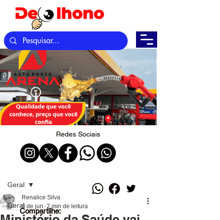
Redes Sociais
Post
Geral
Renalice Silva
Geral
8 de jun.
2 min de leitura
Compartilhe:
Ministério da Saúde vai