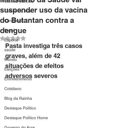
Últimas Notícias
suspender uso da vacina
Coluna do Acre
do Butantan contra a
Concursos
dengue
Brasil
Avaliado com NaN de 5 estrelas.
Esporte
Pasta investiga três casos 
saúde
graves, além de 42 
Mundo
situações de efeitos 
Eleições
adversos severos
Entretenimento
Cotidiano
Blog da Rainha
Destaque Político
Destaque Político Home
Governo do Acre