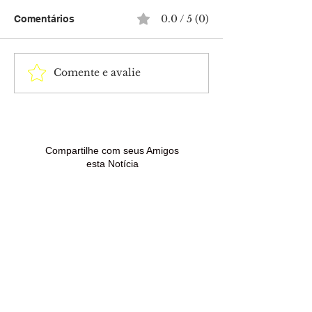
0.0 / 5 (0)
Comentários
Comente e avalie
Polícia Federal conclui
Trio é preso c
inquérito e prepara
submetralhado
indiciamento de Daniel
durante ação d
Vorcaro, Paulo Henrique
bairro Giocond
Costa e Nelson Tanure
são investigad
ataque crimino
Compartilhe com seus Amigos
esta Notícia