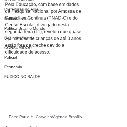
Pela Educação, com base em dados 
Prefeituras do Acre
da Pesquisa Nacional por Amostra de 
Domicílios Contínua (PNAD-C) e do 
Política no Acre
Censo Escolar, divulgado nesta 
Política Brasil e Mundo
segunda-feira (11), revelou que quase 
DeolhonaPolítica
2,3 milhões de crianças de até 3 anos 
estão fora da creche devido à 
CONSUMIDOR
dificuldade de acesso.
Polícial
Economia
FUXICO NO BALDE
Foto: Paulo H. Carvalho/Agência Brasília