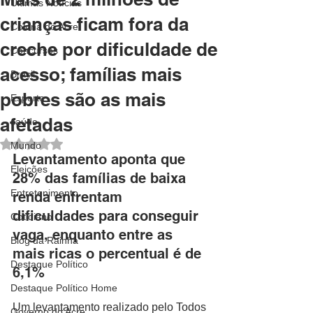
Últimas Notícias
crianças ficam fora da
Coluna do Acre
creche por dificuldade de
Concursos
acesso; famílias mais
Brasil
pobres são as mais
Esporte
afetadas
saúde
Avaliado com NaN de 5 estrelas.
Mundo
Levantamento aponta que 
Eleições
28% das famílias de baixa 
Entretenimento
renda enfrentam 
dificuldades para conseguir 
Cotidiano
vaga, enquanto entre as 
Blog da Rainha
mais ricas o percentual é de 
Destaque Político
6,1%
Destaque Político Home
Um levantamento realizado pelo Todos 
Governo do Acre