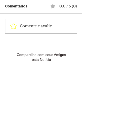
0.0 / 5 (0)
Comentários
Comente e avalie
Anúncios e e-mails
Anúncios e e-m
falsos são usados em
falsos são usa
golpes contra quem
golpes contra 
procura renegociar
procura renego
dívidas
dívidas
Compartilhe com seus Amigos
esta Notícia