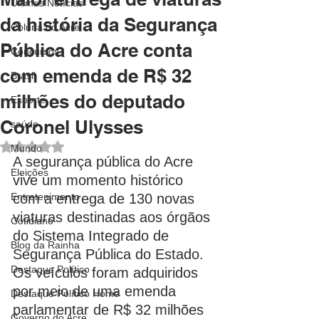
Últimas Notícias
da história da Segurança
Coluna do Acre
Pública do Acre conta
Concursos
com emenda de R$ 32
Brasil
milhões do deputado
Esporte
Coronel Ulysses
saúde
Avaliado com NaN de 5 estrelas.
Mundo
A segurança pública do Acre 
Eleições
vive um momento histórico 
Entretenimento
com a entrega de 130 novas 
viaturas destinadas aos órgãos 
Cotidiano
do Sistema Integrado de 
Blog da Rainha
Segurança Pública do Estado. 
Destaque Político
Os veículos foram adquiridos 
por meio de uma emenda 
Destaque Político Home
parlamentar de R$ 32 milhões 
Governo do Acre