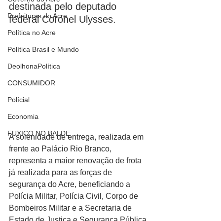
destinada pelo deputado 
Prefeituras do Acre
federal Coronel Ulysses.
Política no Acre
Política Brasil e Mundo
DeolhonaPolítica
CONSUMIDOR
Polícial
Economia
FUXICO NO BALDE
A solenidade de entrega, realizada em 
frente ao Palácio Rio Branco, 
representa a maior renovação de frota 
já realizada para as forças de 
segurança do Acre, beneficiando a 
Polícia Militar, Polícia Civil, Corpo de 
Bombeiros Militar e a Secretaria de 
Estado de Justiça e Segurança Pública.