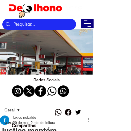
Redes Sociais
Post
Geral
fuxico nobalde
Geral
20 de mai.
2 min de leitura
Compartilhe:
Justiça mantém