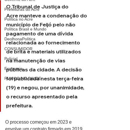
O Tribunal de Justiça do 
Prefeituras do Acre
Acre manteve a condenação do 
Política no Acre
município de Feijó pelo não 
Política Brasil e Mundo
pagamento de uma dívida 
DeolhonaPolítica
relacionada ao fornecimento 
CONSUMIDOR
de brita e materiais utilizados 
Polícial
na manutenção de vias 
Economia
públicas da cidade. A decisão 
foi publicada nesta terça-feira 
FUXICO NO BALDE
(19) e negou, por unanimidade, 
o recurso apresentado pela 
prefeitura.
O processo começou em 2023 e 
envolve um contrato firmado em 2019 