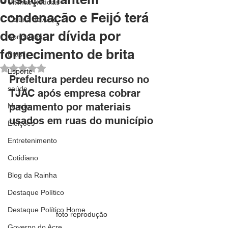
Últimas Notícias
condenação e Feijó terá
Coluna do Acre
de pagar dívida por
Concursos
fornecimento de brita
Brasil
Avaliado com NaN de 5 estrelas.
Esporte
Prefeitura perdeu recurso no 
saúde
TJAC após empresa cobrar 
pagamento por materiais 
Mundo
usados em ruas do município
Eleições
Entretenimento
Cotidiano
Blog da Rainha
Destaque Político
Destaque Político Home
foto reprodução
Governo do Acre