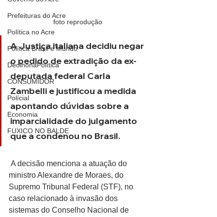
Prefeituras do Acre
foto reprodução
Política no Acre
A Justiça italiana decidiu negar 
Política Brasil e Mundo
o pedido de extradição da ex-
DeolhonaPolítica
deputada federal Carla 
CONSUMIDOR
Zambelli e justificou a medida 
Polícial
apontando dúvidas sobre a 
Economia
imparcialidade do julgamento 
FUXICO NO BALDE
que a condenou no Brasil.
 A decisão menciona a atuação do 
ministro Alexandre de Moraes, do 
Supremo Tribunal Federal (STF), no 
caso relacionado à invasão dos 
sistemas do Conselho Nacional de 