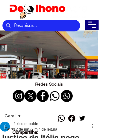
Redes Sociais
Post
Geral
fuxico nobalde
Geral
12 de jun.
2 min de leitura
Compartilhe:
Justiça da Itália nega