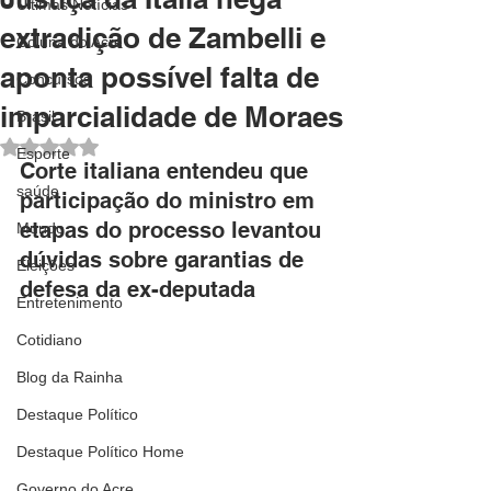
Últimas Notícias
extradição de Zambelli e
Coluna do Acre
aponta possível falta de
Concursos
imparcialidade de Moraes
Brasil
Avaliado com NaN de 5 estrelas.
Esporte
Corte italiana entendeu que 
saúde
participação do ministro em 
etapas do processo levantou 
Mundo
dúvidas sobre garantias de 
Eleições
defesa da ex-deputada
Entretenimento
Cotidiano
Blog da Rainha
Destaque Político
Destaque Político Home
Governo do Acre