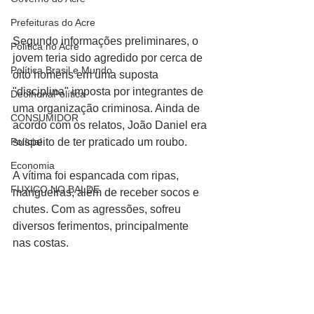
Prefeituras do Acre
Segundo informações preliminares, o 
Política no Acre
jovem teria sido agredido por cerca de 
Política Brasil e Mundo
oito homens em uma suposta 
"disciplina" imposta por integrantes de 
DeolhonaPolítica
uma organização criminosa. Ainda de 
CONSUMIDOR
acordo com os relatos, João Daniel era 
suspeito de ter praticado um roubo.
Polícial
Economia
A vítima foi espancada com ripas, 
FUXICO NO BALDE
mangueiras, além de receber socos e 
chutes. Com as agressões, sofreu 
diversos ferimentos, principalmente 
nas costas.