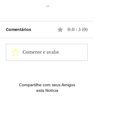
0.0 / 5 (0)
Comentários
Comente e avalie
Isabella Arantes
Tia Milena conf
desabafa após perda do
da amizade co
filho com Gabriel
Paula Renault 
Medina: “Dias difíceis”
“BBB 26”
Compartilhe com seus Amigos
esta Notícia