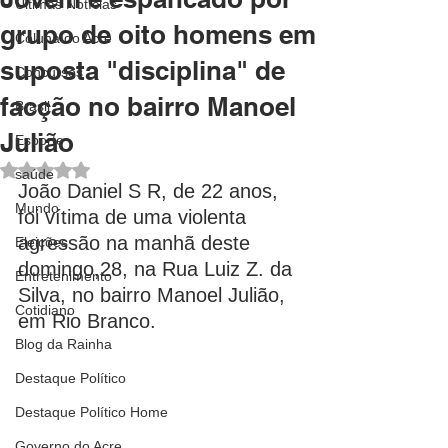
Últimas Notícias
grupo de oito homens em
Coluna do Acre
suposta "disciplina" de
Concursos
facção no bairro Manoel
Brasil
Julião
Esporte
Avaliado com NaN de 5 estrelas.
saúde
João Daniel S R, de 22 anos, 
Mundo
foi vítima de uma violenta 
agressão na manhã deste 
Eleições
domingo,28, na Rua Luiz Z. da 
Entretenimento
Silva, no bairro Manoel Julião, 
Cotidiano
em Rio Branco.
Blog da Rainha
Destaque Político
Destaque Político Home
Governo do Acre