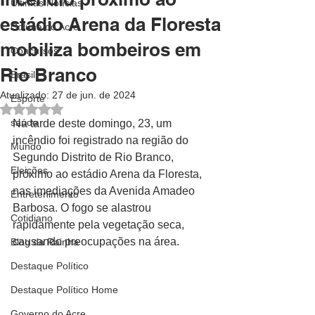
Últimas Notícias
estádio Arena da Floresta
Coluna do Acre
mobiliza bombeiros em
Concursos
Rio Branco
Brasil
Atualizado:
27 de jun. de 2024
Esporte
Avaliado com NaN de 5 estrelas.
saúde
Na tarde deste domingo, 23, um 
incêndio foi registrado na região do 
Mundo
Segundo Distrito de Rio Branco, 
Eleições
próximo ao estádio Arena da Floresta, 
nas imediações da Avenida Amadeo 
Entretenimento
Barbosa. O fogo se alastrou 
Cotidiano
rapidamente pela vegetação seca, 
causando preocupações na área.
Blog da Rainha
Destaque Político
Destaque Político Home
Governo do Acre