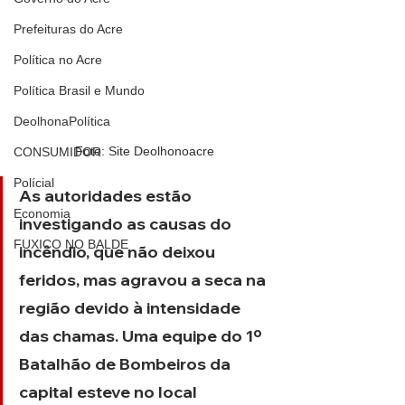
Prefeituras do Acre
Política no Acre
Política Brasil e Mundo
DeolhonaPolítica
Foto: Site Deolhonoacre
CONSUMIDOR
Polícial
As autoridades estão 
Economia
investigando as causas do 
FUXICO NO BALDE
incêndio, que não deixou 
feridos, mas agravou a seca na 
região devido à intensidade 
das chamas. Uma equipe do 1º 
Batalhão de Bombeiros da 
capital esteve no local 