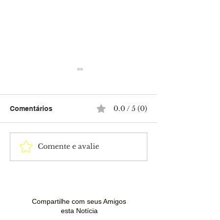
0.0 / 5 (0)
Comentários
Comente e avalie
Isabella Arantes
Tia Milena conf
desabafa após perda do
da amizade co
filho com Gabriel
Paula Renault 
Medina: “Dias difíceis”
“BBB 26”
Compartilhe com seus Amigos
esta Notícia