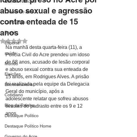
Últimas Notícias
abuso sexual e agressão
Coluna do Acre
contra enteada de 15
Concursos
anos
Brasil
Avaliado com NaN de 5 estrelas.
Esporte
Na manhã desta quarta-feira (11), a 
saúde
Polícia Civil do Acre prendeu um idoso 
de 68 anos, acusado de lesão corporal 
Mundo
e abuso sexual contra sua enteada de 
Eleições
15 anos, em Rodrigues Alves. A prisão 
foi realizada pela equipe da Delegacia 
Entretenimento
Geral do município, após a 
Cotidiano
adolescente relatar que sofreu abusos 
Blog da Rainha
sexuais do padrasto entre os 9 e 12 
anos.
Destaque Político
Destaque Político Home
Governo do Acre