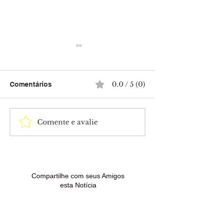
0.0 / 5 (0)
Comentários
Comente e avalie
Projeto de
Acre terá domi
ressocialização leva
calor de até 36
esperança e novas
possibilidade d
oportunidades a jovens
fortes
no Acre
Compartilhe com seus Amigos
esta Notícia