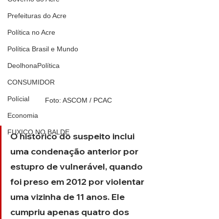
Prefeituras do Acre
Política no Acre
Política Brasil e Mundo
DeolhonaPolítica
CONSUMIDOR
Polícial
Foto: ASCOM / PCAC
Economia
FUXICO NO BALDE
O histórico do suspeito inclui 
uma condenação anterior por 
estupro de vulnerável, quando 
foi preso em 2012 por violentar 
uma vizinha de 11 anos. Ele 
cumpriu apenas quatro dos 