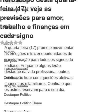
Últimas Notícias
feira (17): veja as
Coluna do Acre
previsões para amor,
Concursos
trabalho e finanças em
Brasil
cada signo
Esporte
Avaliado com NaN de 5 estrelas.
saúde
A quarta-feira (17) promete movimentar 
Mundo
as emoções e trazer oportunidades de 
transformação para todos os signos do 
Eleições
zodíaco. Enquanto alguns terão 
Entretenimento
destaque na vida profissional, outros 
Cotidiano
precisarão lidar com questões afetivas, 
financeiras e familiares. Confira o que 
Blog da Rainha
os astros reservam para o seu dia.
Destaque Político
Destaque Político Home
Governo do Acre