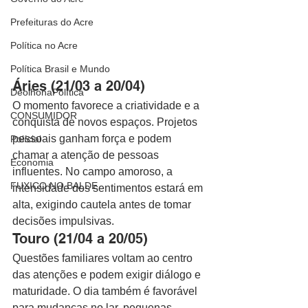
Prefeituras do Acre
Política no Acre
Política Brasil e Mundo
Áries (21/03 a 20/04)
DeolhonaPolítica
O momento favorece a criatividade e a 
CONSUMIDOR
conquista de novos espaços. Projetos 
pessoais ganham força e podem 
Polícial
chamar a atenção de pessoas 
Economia
influentes. No campo amoroso, a 
FUXICO NO BALDE
intensidade dos sentimentos estará em 
alta, exigindo cautela antes de tomar 
decisões impulsivas.
Touro (21/04 a 20/05)
Questões familiares voltam ao centro 
das atenções e podem exigir diálogo e 
maturidade. O dia também é favorável 
para mudanças no lar, pequenas 