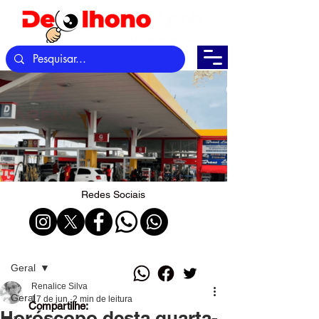
Redes Sociais
Post
Geral
Renalice Silva
Geral
17 de jun.
2 min de leitura
Compartilhe:
Horóscopo desta quarta-