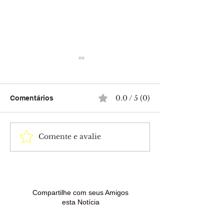
0.0 / 5 (0)
Comentários
Comente e avalie
Força Tática prende
Homem é pres
suspeito com drogas,
espingarda arte
dinheiro e munição no
droga após den
Belo Jardim I, em Rio
venda de arma 
Branco
Compartilhe com seus Amigos
esta Notícia