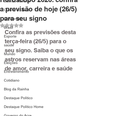
Últimas Notícias
a previsão de hoje (26/5)
Coluna do Acre
para seu signo
Concursos
Avaliado com NaN de 5 estrelas.
Brasil
Confira as previsões desta 
Esporte
terça-feira (26/5) para o 
saúde
seu signo. Saiba o que os 
Mundo
astros reservam nas áreas 
Eleições
de amor, carreira e saúde
Entretenimento
Cotidiano
Blog da Rainha
Destaque Político
Destaque Político Home
Governo do Acre