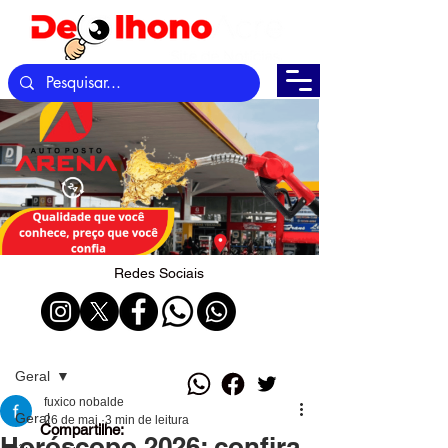
Redes Sociais
Post
Geral
fuxico nobalde
Geral
26 de mai.
3 min de leitura
Compartilhe:
Horóscopo 2026: confira