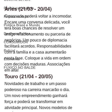
Prefeituras do Acre
Áries (21/03 - 20/04)
O passado poderá voltar a incomodar. 
Política no Acre
Encare uma conversa delicada, você 
Política Brasil e Mundo
terá boas chances de resolver um 
DeolhonaPolítica
antigo relacionamento ou parceria de 
negócios. Um pouco de diplomacia 
CONSUMIDOR
facilitará acordos. Responsabilidades 
Polícial
com a família e a casa aumentarão 
nesta fase. Coloque a vida em ordem 
Economia
com decisões maduras. Associações 
FUXICO NO BALDE
em alta! 
Touro (21/04 - 20/05)
Novidades de trabalho e um passo 
poderoso na carreira marcarão o dia. 
Um novo empreendimento ganhará 
força e poderá se transformar em 
atividade principal. Novos modelos de 