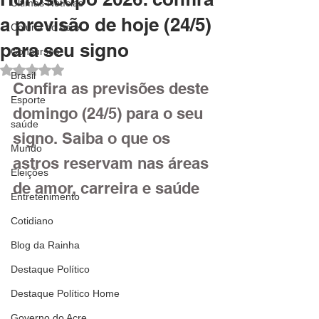
Últimas Notícias
a previsão de hoje (24/5)
Coluna do Acre
para seu signo
Concursos
Avaliado com NaN de 5 estrelas.
Brasil
Confira as previsões deste 
Esporte
domingo (24/5) para o seu 
saúde
signo. Saiba o que os 
Mundo
astros reservam nas áreas 
Eleições
de amor, carreira e saúde
Entretenimento
Cotidiano
Blog da Rainha
Destaque Político
Destaque Político Home
Governo do Acre