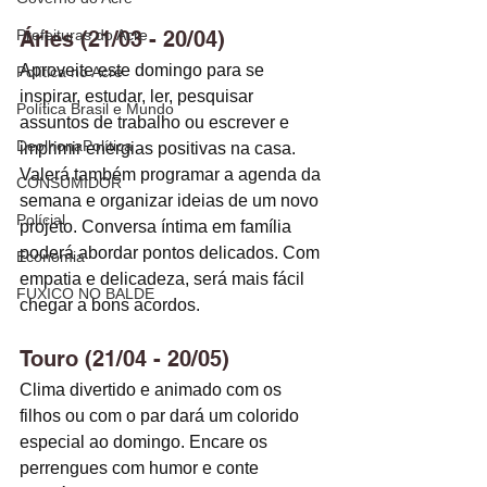
Prefeituras do Acre
Áries (21/03 - 20/04)
Aproveite este domingo para se 
Política no Acre
inspirar, estudar, ler, pesquisar 
Política Brasil e Mundo
assuntos de trabalho ou escrever e 
DeolhonaPolítica
imprimir energias positivas na casa. 
Valerá também programar a agenda da 
CONSUMIDOR
semana e organizar ideias de um novo 
Polícial
projeto. Conversa íntima em família 
poderá abordar pontos delicados. Com 
Economia
empatia e delicadeza, será mais fácil 
FUXICO NO BALDE
chegar a bons acordos.  
Touro (21/04 - 20/05)
Clima divertido e animado com os 
filhos ou com o par dará um colorido 
especial ao domingo. Encare os 
perrengues com humor e conte 