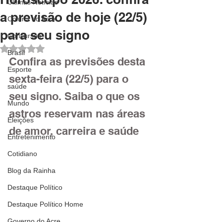
Últimas Notícias
a previsão de hoje (22/5)
Coluna do Acre
para seu signo
Concursos
Avaliado com NaN de 5 estrelas.
Brasil
Confira as previsões desta 
Esporte
sexta-feira (22/5) para o 
saúde
seu signo. Saiba o que os 
Mundo
astros reservam nas áreas 
Eleições
de amor, carreira e saúde
Entretenimento
Cotidiano
Blog da Rainha
Destaque Político
Destaque Político Home
Governo do Acre