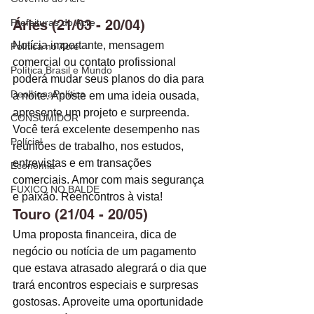
Prefeituras do Acre
Áries (21/03 - 20/04)
Notícia importante, mensagem 
Política no Acre
comercial ou contato profissional 
Política Brasil e Mundo
poderá mudar seus planos do dia para 
DeolhonaPolítica
a noite. Aposte em uma ideia ousada, 
apresente um projeto e surpreenda. 
CONSUMIDOR
Você terá excelente desempenho nas 
Polícial
reuniões de trabalho, nos estudos, 
entrevistas e em transações 
Economia
comerciais. Amor com mais segurança 
FUXICO NO BALDE
e paixão. Reencontros à vista! 
Touro (21/04 - 20/05)
Uma proposta financeira, dica de 
negócio ou notícia de um pagamento 
que estava atrasado alegrará o dia que 
trará encontros especiais e surpresas 
gostosas. Aproveite uma oportunidade 