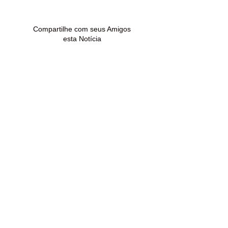
procura renegociar
condenado por 
dívidas
de drogas em 
Madureira
Compartilhe com seus Amigos
esta Notícia